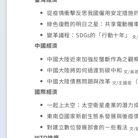
從疫情衝擊反思我國僱用安定措施
綠色復甦的明日之星：共享電動機
變革議程：SDGs的「行動十年」
文
中國經濟
中國大陸近來加強反壟斷作為之觀
中國大陸將如何過渡到碳中和
文/吳
中國大陸債務問題與改革
（
文/王國臣
國際經濟
一起上太空：太空衛星產業的潛力
東南亞國家新創生態系發展與後疫
對建立數位發展部會的ㄧ些看法
文/
WTO論壇