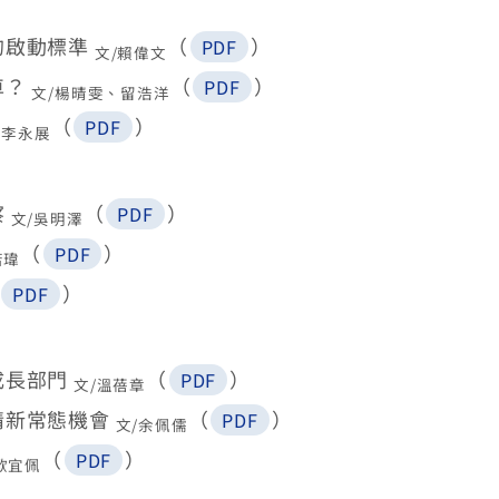
的啟動標準
（
）
PDF
文/賴偉文
車？
（
）
PDF
文/楊晴雯、留浩洋
（
）
PDF
/李永展
察
（
）
PDF
文/吳明澤
（
）
PDF
若瑋
）
PDF
成長部門
（
）
PDF
文/溫蓓章
情新常態機會
（
）
PDF
文/余佩儒
（
）
PDF
歐宜佩