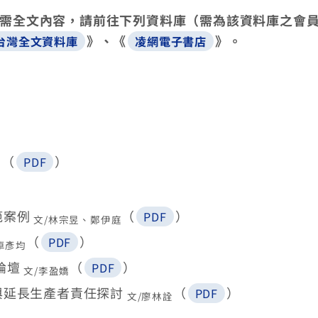
如需全文內容，請前往下列資料庫（需為該資料庫之會
》、《
》。
d台灣全文資料庫
凌網電子書店
（
）
PDF
章
範案例
（
）
PDF
文/林宗昱、鄭伊庭
（
）
PDF
卓彥均
論壇
（
）
PDF
文/李盈嬌
與延長生產者責任探討
（
）
PDF
文/廖林詮