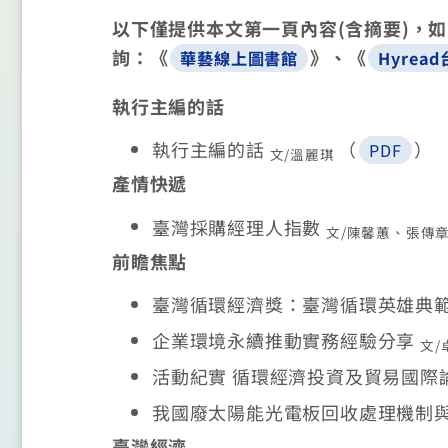
以下僅提供本文第一頁內容(含摘要)，
詢：《
》、《
華藝線上圖書館
Hyrea
執行主編的話
執行主編的話
（
）
PDF
文/溫麗琪
產情快遞
臺灣採購經理人指數
文/陳馨蕙、張傳
前瞻焦點
臺灣循環經濟獎：臺灣循環英雄典
企業環境永續推動實務經驗分享
文/
活動紀實 循環經濟投資及貿易國際
我國廢太陽能光電板回收處理機制
臺灣經濟