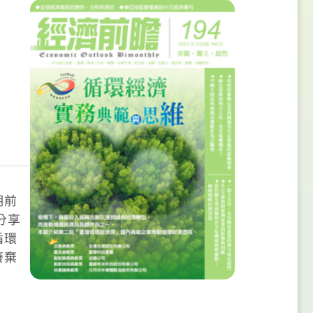
期前
分享
循環
廢棄