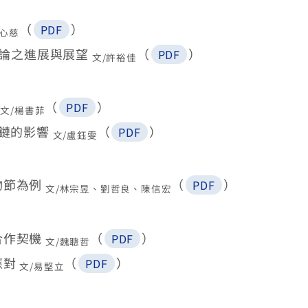
（
）
PDF
靖心慈
討論之進展與展望
（
）
PDF
文/許裕佳
應
（
）
PDF
文/楊書菲
應鏈的影響
（
）
PDF
文/盧鈺雯
物節為例
（
）
PDF
文/林宗昱、劉哲良、陳信宏
合作契機
（
）
PDF
文/魏聰哲
應對
（
）
PDF
文/易堅立