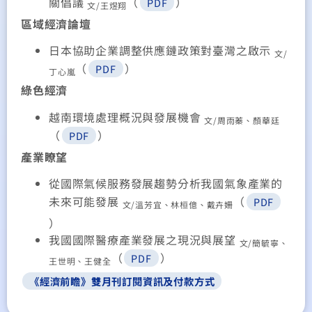
關倡議
（
）
PDF
文/王煜翔
區域經濟論壇
日本協助企業調整供應鏈政策對臺灣之啟示
文/
（
）
PDF
丁心嵐
綠色經濟
越南環境處理概況與發展機會
文/周雨蓁、顏華廷
（
）
PDF
產業瞭望
從國際氣候服務發展趨勢分析我國氣象產業的
未來可能發展
（
PDF
文/溫芳宜、林桓億、戴卉姍
）
我國國際醫療產業發展之現況與展望
文/簡毓寧、
（
）
PDF
王世明、王健全
《經濟前瞻》雙月刊訂閱資訊及付款方式