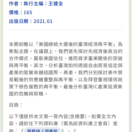
作者：執行主編：王健全
價格：165
出版日期：2021.01
本期前瞻以「美國總統大選後的臺灣經濟再平衡」為
焦點主題。在議題上，我們首先探討先經濟後政治的
合作模式，贏取美國信任，進而尋求臺美關係的突破
與再平衡。其次，分析臺灣如何透過自由貿易協定與
產業的發展來鏈結國際。再者，我們分別探討美中貿
易戰後的供應鏈重整與再平衡，以及拜登重視環保政
策下綠色復甦的再平衡。最後分析臺灣IC產業投資美
國的危機與契機。
目錄：
以下僅提供本文第一頁內容(含摘要)，如需全文內
容，請前往下列資料庫（需為該資料庫之會員）查
詢：《
》、《
華藝線上圖書館