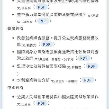
大選後美國氣候政策及後疫情時期的綠色復甦
（
）
PDF
文/李永展
美中角力是臺灣IC產業的危機或契機？
文/馬毓
（
）
PDF
駿、李家君
臺灣經濟
改善就業媒合服務，提升公立就業服務機構效
能
（
）
PDF
文/賴偉文
國際間身心障礙者就業促進政策比較及其對臺
灣之啟示
（
）
PDF
文/洪漫格、林嘉慧、吳忠育
監理沙盒效益評估國際經驗
（
PDF
文/林柏君
）
水利產業特性分析
（
）
PDF
文/洪志銘、陳柏軒
中國經濟
近期人民幣匯率走勢與中國大陸貨幣政策操作
（
）
PDF
文/王國臣