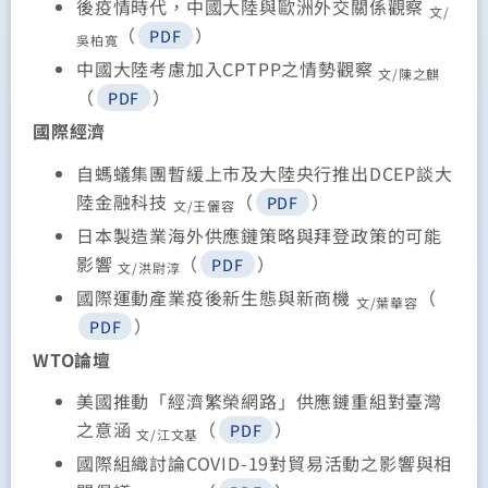
後疫情時代，中國大陸與歐洲外交關係觀察
文/
（
）
PDF
吳柏寬
中國大陸考慮加入CPTPP之情勢觀察
文/陳之麒
（
）
PDF
國際經濟
自螞蟻集團暫緩上市及大陸央行推出DCEP談大
陸金融科技
（
）
PDF
文/王儷容
日本製造業海外供應鏈策略與拜登政策的可能
影響
（
）
PDF
文/洪尉淳
國際運動產業疫後新生態與新商機
（
文/葉華容
）
PDF
WTO論壇
美國推動「經濟繁榮網路」供應鏈重組對臺灣
之意涵
（
）
PDF
文/江文基
國際組織討論COVID-19對貿易活動之影響與相