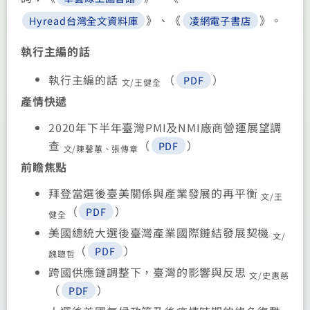
》、《
》。
Hyread台灣全文資料庫
凌網電子書店
執行主編的話
執行主編的話
（
）
PDF
文/王健全
產情快遞
2020年下半年臺灣PMI及NMI廠商營運展望調
查
（
）
PDF
文/陳馨蕙、張傳章
前瞻焦點
拜登當選後臺美關係與產業發展的再平衡
文/王
（
）
PDF
健全
美國總統大選後臺灣產業國際鏈結發展契機
文/
（
）
PDF
魏聰哲
跨國供應鏈調整下，臺灣的影響與反思
文/史惠慈
（
）
PDF