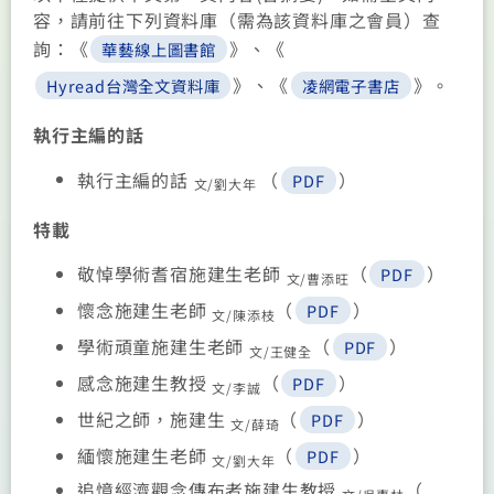
容，請前往下列資料庫（需為該資料庫之會員）查
詢：《
》、《
華藝線上圖書館
》、《
》。
Hyread台灣全文資料庫
凌網電子書店
執行主編的話
執行主編的話
（
）
PDF
文/劉大年
特載
敬悼學術耆宿施建生老師
（
）
PDF
文/曹添旺
懷念施建生老師
（
）
PDF
文/陳添枝
學術頑童施建生老師
（
）
PDF
文/王健全
感念施建生教授
（
）
PDF
文/李誠
世紀之師，施建生
（
）
PDF
文/薛琦
緬懷施建生老師
（
）
PDF
文/劉大年
追憶經濟觀念傳布者施建生教授
（