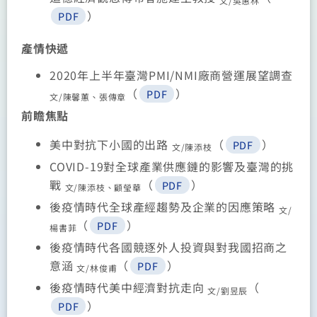
文/
吳惠林
）
PDF
產情快遞
2020年上半年臺灣PMI/NMI廠商營運展望調查
（
）
PDF
文/陳馨蕙、張傳章
前瞻焦點
美中對抗下小國的出路
（
）
PDF
文/陳添枝
COVID-19對全球產業供應鏈的影響及臺灣的挑
戰
（
）
PDF
文/陳添枝、顧瑩華
後疫情時代全球產經趨勢及企業的因應策略
文/
（
）
PDF
楊書菲
後疫情時代各國競逐外人投資與對我國招商之
意涵
（
）
PDF
文/林俊甫
後疫情時代美中經濟對抗走向
（
文/劉昱辰
）
PDF