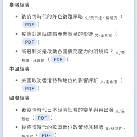
臺灣經濟
後疫情時代的綠色復甦策略
（
文/黃宗煌、楊晴雯
）
PDF
疫情對螺絲螺帽產業貿易的影響
（
文/王素彎
）
PDF
新冠肺炎是啟動各國債務壓力的悶燒鍋？
文/黃
（
）
PDF
勢璋、林雁舷
中國經濟
美國取消香港特殊地位的影響評析
（
文/謝念億
）
PDF
國際經濟
後疫情時代日本經濟社會的變革與再出發
文/呂
（
）
PDF
慧敏
後疫情時代的歐盟數位政策發展趨勢
文/林蒧均、
（
）
PDF
陳信宏