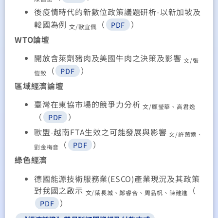
後疫情時代的新數位政策議題研析-以新加坡及
韓國為例
（
）
PDF
文/歐宜佩
WTO論壇
開放含萊劑豬肉及美國牛肉之決策及影響
文/張
（
）
PDF
愷致
區域經濟論壇
臺灣在東協市場的競爭力分析
文/顧瑩華、高君逸
（
）
PDF
歐盟-越南FTA生效之可能發展與影響
文/許茵爾、
（
）
PDF
劉金梅音
綠色經濟
德國能源技術服務業(ESCO)產業現況及其政策
對我國之啟示
（
文/葉長城、鄭睿合、周品帆
、
陳建進
）
PDF