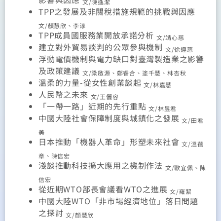
文/陳逸潔
TPP
之發展及非關稅措施規範的挑戰與因應
文/顏慧欣、李淳
TPP
成員國服務業開放承諾分析
文/靖心慈
建立對外貿易談判的公眾參與機制
文/徐遵慈
浮動電價機制與電力缺口對臺灣製造業之影響
及政策建議
文/梁啟源、鄭睿合、塗千慧、林杏秋
溫柔的力量-從女性創業談起
文/林嘉慧
人民幣之未來
文/王儷容
「一帶一路」近期的先行重點
文/林昱君
中國大陸社會保障制度與城鎮化之發展
文/田君
美
日本推動「機器人革命」形塑未來社會
文/溫蓓
章、陳信宏
淺談推動科技擴大應用之機制作法
文/歐宜佩、陳
信宏
從近期WTO部長會議看WTO之進展
文/羅絜
中國大陸WTO「非市場經濟地位」落日問題
之探討
文/顏慧欣