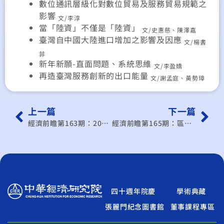
數位通訊層級化對數位貿易及服務貿易規範之
影響
文/李淳
當「陸資」不僅是「陸資」
文/史惠慈、陳澤嘉
臺灣自中國大陸進口增加之影響及因應
文/楊書
菲
新年新願-直面問題、系統思維
文/李盈嬌
再造臺灣服務創新的出口能量
文/謝孟庭、黃勢璋
上一篇
下一篇
經濟前瞻第163期：2016年全球經濟展望
經濟前瞻第165期：區域經濟整合‧臺灣的夢與靨──如何因應TPP國際產業新賽局
四十週年院慶
學術典藏
張麗門紀念圖書館
董事課程專區