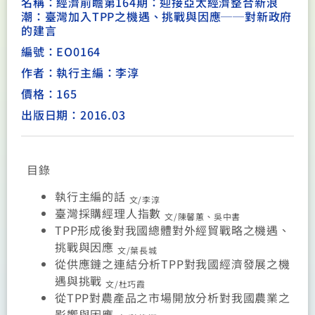
名稱：經濟前瞻第164期：迎接亞太經濟整合新浪
潮：臺灣加入TPP之機遇、挑戰與因應──對新政府
的建言
編號：EO0164
作者：執行主編：李淳
價格：165
出版日期：2016.03
目錄
執行主編的話
文/李淳
臺灣採購經理人指數
文/陳馨蕙、吳中書
TPP
形成後對我國總體對外經貿戰略之機遇、
挑戰與因應
文/葉長城
從供應鏈之連結分析TPP對我國經濟發展之機
遇與挑戰
文/杜巧霞
從TPP對農產品之市場開放分析對我國農業之
影響與因應