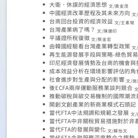
大衛．休謨的經濟思想
文/黃金茂
中國經濟改革歷程及其未來方向
文
台商回台投資的經濟效益
文/王素彎
台灣產業病了嗎？
文/陳建印
平議證所稅復徵
文/蔡金宏
由韓國經驗看台灣產業轉型政策
文
再生能源發展手段與策略-綠色貿
印尼經濟發展情勢及台商的機會與
成本效益分析在環境影響評估的角
社會進步對生產與分配的影響
文/
後ECFA兩岸運動服務業談判競合
推動碳稅與碳交易機制的國際潮流
開創文創產業的新商業模式石頭記
當代FTA中法規調和規範之發展
文
當代FTA中非關稅貿易措施對於
當代FTA的發展與變化
文/蘇怡文
當代FTA金融服務深度整合之趨勢-