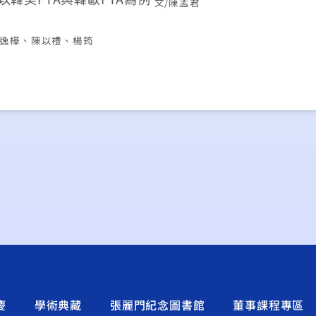
文/陳孟君
魏逸樺、陳以禮、楊筠
慶
學術典藏
張麗門紀念圖書館
董事課程專區