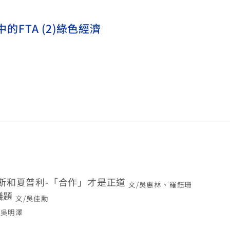
的FTA (2)綠色經濟
斯和夏普利-「合作」才是正道
文/吳惠林、羅鈺珊
議題
文/吳佳勳
/吳明澤