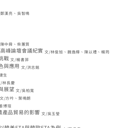
/鄭漢亮、吳智鳴
/陳中舜、柴蕙質
易高峰論壇會議紀實
文/林俊旭、魏逸樺、陳以禮、楊筠
挑戰
文/楊書菲
色與應用
文/洪志銘
施建生
文/林長慶
與展望
文/吳柏寬
文/方吟、葉鳴朗
/姜博瑄
非農產品貿易的影響
文/吳玉瑩
以韓美FTA與韓歐FTA為例