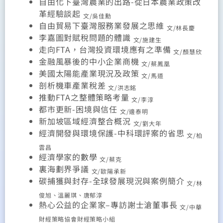
自由化下臺灣農業的出路-從日本農業政策改
革經驗談起
文/吳佳勳
自由貿易下臺灣服務業發展之思維
文/林長慶
李嘉圖對賦稅問題的體識
文/施建生
走向FTA，台灣投資環境應有之準備
文/顏慧欣
金融風暴後的中小企業商機
文/蔡鳳凰
美國太陽能產業現況及政策
文/馬道
剖析機車產業稅差
文/洪志銘
推動FTA之整體策略考量
文/李淳
都市更新-困境與信任
文/邊泰明
新加坡區域經濟整合概況
文/劉大年
經濟開發與環境保護-中科環評案的省思
文/柏
雲昌
經濟學家的數學
文/蔡克
裏海劃界爭議
文/歐陽承新
碳捕獲與封存-全球發展現況與案例簡介
文/林
俊旭、溫麗琪、唐郁淳
熱心公益的企業家–專訪謝士滄董事長
文/中華
財經策略協會財經策略小組