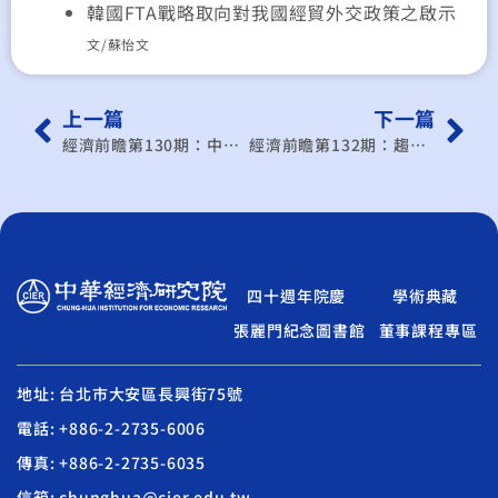
韓國FTA戰略取向對我國經貿外交政策之啟示
文/蘇怡文
上一篇
下一篇
經濟前瞻第130期：中國未來五年大趨勢 解析十二五規劃
經濟前瞻第132期：趨勢前瞻與創新思維
四十週年院慶
學術典藏
張麗門紀念圖書館
董事課程專區
地址: 台北市大安區長興街75號
電話: +886-2-2735-6006
傳真: +886-2-2735-6035
信箱: chunghua@cier.edu.tw