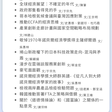
全球經濟展望：不確定的年代
文/陳筆
政府那隻看得見的手
文/于宗先
哥本哈根氣候會議與臺灣因應對策
文/王京明
推動ECFA的經濟思維
文/史惠慈、劉碧珍、杜巧霞
產業創新走廊計畫與國家空間戰略布局規劃
文/林建山
敬悼1970年諾貝爾經濟學獎得主薩繆爾遜
文/
吳惠林
鳩山新政權下的日本科技政策走向-混沌與矛
盾
文/蘇顯揚
漫步在雲端談服務業創新
文/蔡金宏
豪宅面面觀
文/于宗先
諾貝爾經濟學獎大師群英譜-《從凡人到大師
諾貝爾經濟學家的故事》
文/吳惠林
檢視兩岸農產品檢疫檢驗問題
文/田君美、鄭至涵
韓國推動簽署FTA之策略與借鏡
文/黃王維
關於〈道德情操論〉和〈國富論〉之關係的一
點意見
文/謝宗林