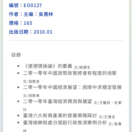
編號：EO0127
作者：主編：吳惠林
價格：165
出版日期：2010.01
目錄
《道德情操論》的要義
文/施建生
二零一零年中國貨幣政策將會有程度的收緊
文/易憲容
二零一零年中國經濟展望：困境中求穩定發展
文/田君美
二零一零年臺灣經濟預測與展望
文/王儷容、彭素
玲
臺灣六大新興產業的發展策略探討
文/王健全
臺灣娛樂稅處分提起行政救濟案例分析
文/曾廣
誼