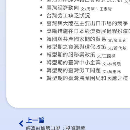
文
臺灣經濟動向
文/周濟、王素彎
台灣勞工缺乏狀況
臺灣與大陸在主要出口市場的競爭
獎勵措施在日本經濟發展過程扮演
韓國與共產國家間的貿易
文/金克宜
轉型期之資源與環保政策
文/蕭代基
轉型期的服務業政策
文/王國樑
轉型期的臺灣中小企業
文/林純瓊
轉型期的臺灣勞工問題
文/吳惠林
轉型期的臺灣農業困局和因應之道
上一篇
經濟前瞻第11期：投資環境