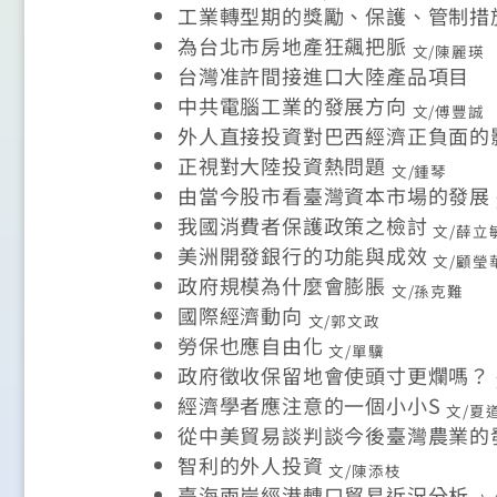
工業轉型期的獎勵、保護、管制措
為台北市房地產狂飆把脈
文/陳麗瑛
台灣准許間接進口大陸產品項目
中共電腦工業的發展方向
文/傅豐誠
外人直接投資對巴西經濟正負面的
正視對大陸投資熱問題
文/鍾琴
由當今股市看臺灣資本市場的發展
我國消費者保護政策之檢討
文/薛立
美洲開發銀行的功能與成效
文/顧瑩
政府規模為什麼會膨脹
文/孫克難
國際經濟動向
文/郭文政
勞保也應自由化
文/單驥
政府徵收保留地會使頭寸更爛嗎？
經濟學者應注意的一個小小S
文/夏
從中美貿易談判談今後臺灣農業的
智利的外人投資
文/陳添枝
臺海兩岸經港轉口貿易近況分析