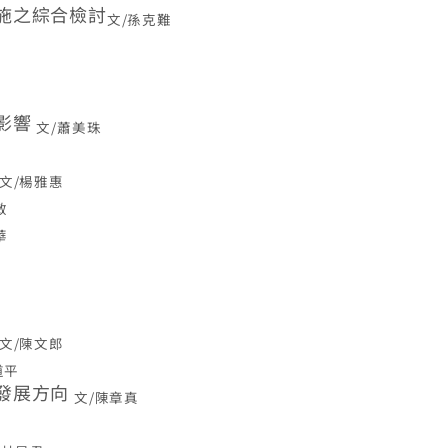
施之綜合檢討
文/孫克難
影響
文/蕭美珠
文/楊雅惠
敏
華
文/陳文郎
道平
發展方向
文/陳章真