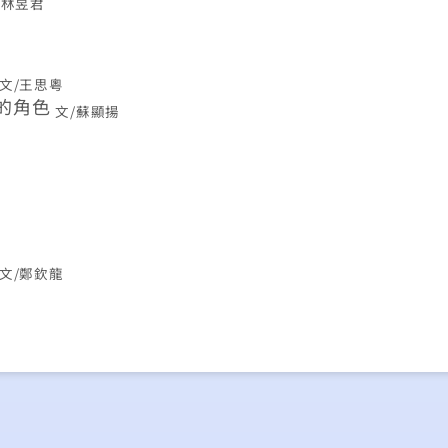
/林昱君
文/王思粵
的角色
文/蘇顯揚
文/鄭欽龍