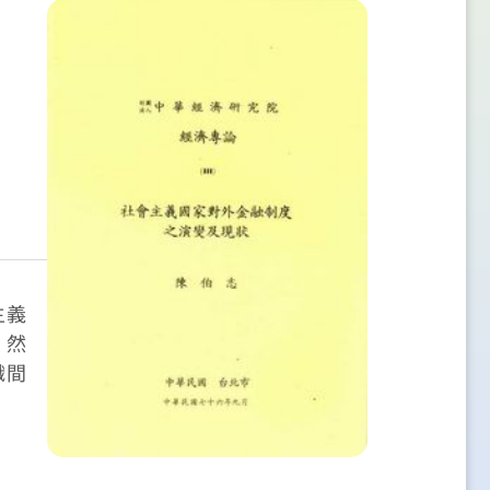
主義
。然
織間