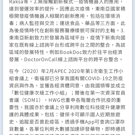
Raksa等。2.無接觸創新模式─疫情機器人的應用，
達到營運效率的提升。因應此次疫情，東南亞國家積
極開發疫情機器人相關的創新應用，包括在環境消
毒；病人監控與交流；運送食品、藥品等三方面，此
為後疫情時代在創新服務醫療樣貌可探討的主軸。3.
東南亞新創致力於發展為區域平台，疫情下新南向國
家在既有線上諮詢平台形成跨平台之間的整合，為該
區域的發展特性。例如BookDoc致力於往平台經濟
發展、DoctorOnCall線上諮詢平台的跨平台整合。
在今（2020）年2月APEC 2020年第1次衛生工作小
組會議上，衛福部已分享我國有關COVID-19之防疫
資訊與作為，並獲各經濟體同意，由我國領導並成立
「數位健康次級工作小組」；爾後在第一次資深官員
會議（SOM1），HWG也重申各階層合作抗疫的重
要性，我國亦於會議上分享利用數位科技提升健康照
護的具體成果，包括：健保卡可顯示國人近期旅遊
史、追蹤是否曾赴疫區，透過手機App可查詢口罩存
貨數量，各單位利用大數據加速研發藥物，即時通訊