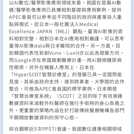
以AI數位/醫學影像應用領域來看，我國在發展AI數
據/醫學影像應用已具備相對基礎與應用案例，提供
APEC會員可以參考從不同階段的政府與產業投入重
點與模式。從日本一般社團法人Medical
Excellence JAPAN（MEJ）觀點，臺灣AI影像的資
料相對完整，相對日本在AI應用相對嚴謹，可以思考
臺灣AI影像data與日本醫院的合作。另一方面，目
前韓國代表性新創Vuno、Lunit亦以此為發展方向，
而Google亦在泰國啟動醫療計畫─用AI篩檢糖尿病
性眼疾。另外在機器人應用上，日本在
「HyperSCOT智慧診療室」的發展已具一定國際能
見度，其係由政府支持，達到跨業者、大學間的合作
整合，可做為APEC會員國的標竿案例。日本開發
「智慧治療室系統」（SCOT）之目的除了有效串連
數據資料來減輕外科醫師在進行手術時的身心負擔之
外，更重要的策略內涵在於打破傳統醫療機構各部門
不願開放數據資料的保守心態。
綜合觀察近5次PPSTI會議，我國數位健康相關領域