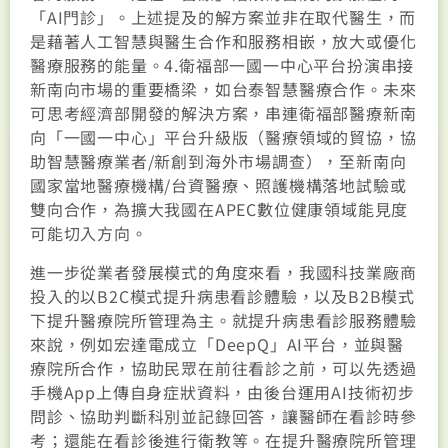
「AI門診」。上述提及的解方案並非在取代醫生，而
是藉著人工智慧與醫生合作和服務相嵌，放大或優化
醫療服務的能量。4.衛福部一國一中心平台扮演串接
新南向市場的重要橋梁，如台泰智慧醫療合作。未來
可思考經濟部開發的解決方案，串連衛福部醫療新南
向「一國一中心」平台升級版（醫療領域的貿協，協
助智慧醫療業者/新創到海外市場調查），至新南向
國家當地醫療機構/台資醫療、照護機構落地試驗或
雙向合作，為擴大我國在APEC數位健康領域能見度
可能切入方向。
進一步從業者發展模式的角度來看，我國科技業廠商
投入的以B2C模式提升病患看診體驗，以及B2B模式
下提升醫療院所管理為主。就提升病患看診服務體驗
來說，例如宏達電成立「DeepQ」AI平台，並與醫
療院所合作，協助民眾在前往看診之前，可以先透過
手機App上傳自身症狀資料，由後台運用AI技術初步
問診、協助判斷科別並記錄回答，讓醫師在看診時參
考；還能在看診後進行衛教等。在提升醫療院所管理