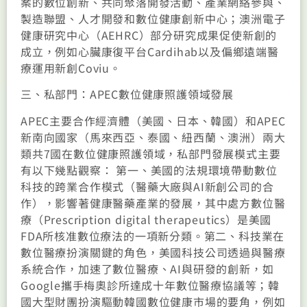
案的數位創新、共同聚落開發活動、產業網絡參與、
製造聯盟、人才開發和數位健康創新中心；澳洲電子
健康研究中心（AEHRC）部分研究成果促使新創的
成立，例如心臟康復平台Cardihab以及偏鄉遠端醫
療運用新創Coviu。
三、私部門：APEC數位健康照護領域發展
APEC主要合作經濟體（美國、日本、韓國）和APEC
新南向國家（馬來西亞、泰國、紐西蘭、澳洲）兩大
類共7國在數位健康照護領域，私部門發展模式主要
有以下幾點觀察： 第一、美國的法規環境帶動數位
科技的跨業合作模式（醫藥大廠與AI新創公司的合
作），影響著健康醫藥產業的發展，其中處方數位醫
療（Prescription digital therapeutics）是美國
FDA所核准數位療法的一項新分類。第二、科技業在
數位醫療扮演關鍵的角色，美國科技公司透過與醫療
系統合作，加速了數位醫療、AI與研發的創新，如
Google攜手梅奧診所達成十年數位醫療協議等；韓
國大型財團扮演驅動韓國數位健康市場的要角，例如