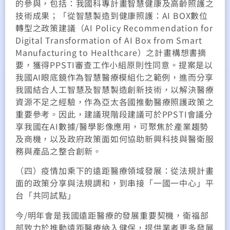
的參與，包括：我國科專計畫智慧健康及高齡照護之
技術成果；「從智慧製造到健康照護：AI BOX數位
轉型之政策建議（AI Policy Recommendation for
Digital Transformation of AI Box from Smart
Manufacturing to Healthcare）之計畫構想書摘
要，獲得PPSTI審查工作小組原則性同意。提案是以
我國AI眼底鏡作為智慧醫療模組化之範例，進而分享
我國結合人工智慧及智慧製造創新技術，以解決醫療
資源不足之經驗，作為亞太各國推動醫療照護政策之
重要參考。因此，建議現階段建議可於PPSTI會議分
享我國在AI數據/醫學影像應用，可聚焦於產業趨勢
及商機，以及政府政策面如何協助新興科技與醫衛服
務與產品之整合創新。
（四）疫情加乘下的遠距醫療領域發展：從法規計畫
面的政策分享與法規調和，到串接「一國一中心」平
台「共同試點」
今/明年會是我國遠距醫療的發展重要契機，衛福部
部致力於推動遠距醫療納入健保，提供業者更多發展