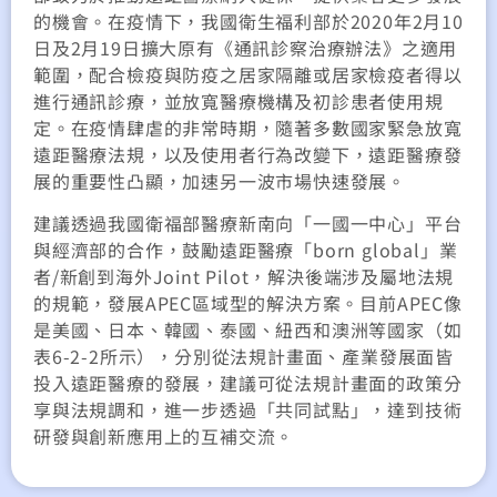
的機會。在疫情下，我國衛生福利部於2020年2月10
日及2月19日擴大原有《通訊診察治療辦法》之適用
範圍，配合檢疫與防疫之居家隔離或居家檢疫者得以
進行通訊診療，並放寬醫療機構及初診患者使用規
定。在疫情肆虐的非常時期，隨著多數國家緊急放寬
遠距醫療法規，以及使用者行為改變下，遠距醫療發
展的重要性凸顯，加速另一波市場快速發展。
建議透過我國衛福部醫療新南向「一國一中心」平台
與經濟部的合作，鼓勵遠距醫療「born global」業
者/新創到海外Joint Pilot，解決後端涉及屬地法規
的規範，發展APEC區域型的解決方案。目前APEC像
是美國、日本、韓國、泰國、紐西和澳洲等國家（如
表6-2-2所示），分別從法規計畫面、產業發展面皆
投入遠距醫療的發展，建議可從法規計畫面的政策分
享與法規調和，進一步透過「共同試點」，達到技術
研發與創新應用上的互補交流。