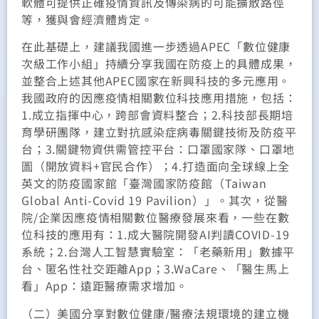
軟體可提供正確疫情資訊及傳染病的可能擴散路徑
等，獲與會經濟體肯定。
在此基礎上，建議我國進一步透過APEC「數位健康
次級工作小組」持續分享我國在防疫上的具體成果，
並整合上述其他APEC國家在新興科技的多元應用。
我國政府的因應疫情相關數位科技應用措施，包括：
1.成立指揮中心，跨部會資料整合；2.科技部長期培
育學研團隊，建立對抗感染症病毒關鍵技術及防疫平
台；3.關鍵物資供需管控平台：口罩國家隊、口罩地
圖（開放資料+官民合作）；4.打造面向全球線上全
英文的防疫國家館「臺灣國家防疫館（Taiwan
Global Anti-Covid 19 Pavilion）」。其次，從醫
院/企業因應疫情相關數位醫療發展來看，一些在數
位科技的應用有：1.成大醫院開發AI判讀COVID-19
系統；2.台灣人工智慧實驗室：「老藥新用」數據平
台、匿名性社交距離App；3.WaCare、「醫生馬上
看」App：遠距醫療需求增加。
（二）美國分享對數位健康/醫療法規環境的建立機