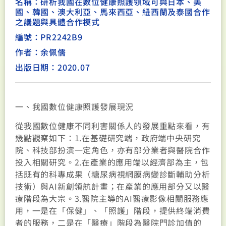
名稱：研析我國在數位健康照護領域可與日本、美
國、韓國、澳大利亞、馬來西亞、紐西蘭及泰國合作
之議題與具體合作模式
編號：PR2242B9
作者：余佩儒
出版日期：2020.07
一、我國數位健康照護發展現況
從我國數位健康不同利害關係人的發展重點來看，有
幾點觀察如下：1.在基礎研究端，政府端中央研究
院、科技部扮演一定角色，亦有部分業者與醫院合作
投入相關研究。2.在產業的應用端以經濟部為主，包
括既有的科專成果（糖尿病視網膜病變診斷輔助分析
技術）與AI新創領航計畫；在產業的應用部分又以醫
療階段為大宗。3.醫院主導的AI醫療影像相關服務應
用，一是在「保健」、「照護」階段，提供終端消費
者的服務，二是在「醫療」階段為醫院門診加值的