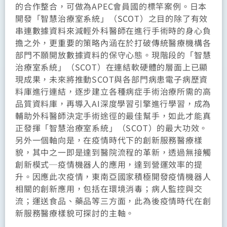
的合作整合，可做為APEC會員國的標竿案例。日本
開發「智慧治療室系統」（SCOT）之目的除了有效
串連數據資料來減輕外科醫師在進行手術時的身心負
擔之外，更重要的策略內涵在於打破傳統醫療機構各
部門不願開放數據資料的保守心態。現階段的「智慧
治療室系統」（SCOT）在連結軟硬體的層面上已顯
現成果，未來將推動SCOT與各部門病患電子病歷資
料庫進行連結，逐步建立各種病症手術治療所需的高
品質資料庫，再導入AI深度學習引擎進行學習，成為
輔助外科醫師決定手術途徑的最佳幫手，如此才能真
正發揮「智慧治療室系統」（SCOT）的最大功效。
另外一個軸向是，在疫情時代下的創新服務醫療樣
貌，其中之一即是達到醫院流程的革新，透過無接觸
創新模式─疫情機器人的應用，達到營運效率的提
升。因應此次疫情，東南亞國家積極開發疫情機器人
相關的創新應用，包括在環境消毒；病人監控與交
流；運送食品、藥品等三方面，此為後疫情時代在創
新服務醫療樣貌可探討的主軸。