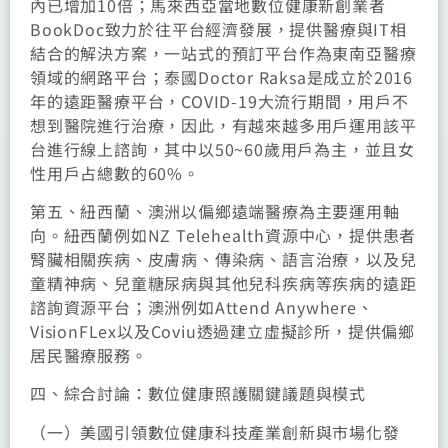
內已增加10倍；馬來西亞當地數位健康新創業者
BookDoc致力於往平台經濟發展，提供醫療與IT相
結合的解決方案，一站式的預訂平台作為東南亞醫療
領域的網路平台；泰國Doctor Raksa是成立於2016
年的遠距醫療平台，COVID-19大流行期間，用戶不
想到醫院進行治療，因此，有越來越多用戶運用該平
台進行線上諮詢，其中以50~60歲用戶為主，並且女
性用戶占總數的60%。
第五、紐西蘭、澳洲以偏鄉遠端醫療為主要運用軸
向。紐西蘭例如NZ Telehealth資源中心，提供患者
腎臟相關疾病、皮膚病、傳染病、語言治療，以及兒
童精神病、兒童糖尿病與其他兒科疾病等疾病的遠距
諮詢資源平台；澳洲例如Attend Anywhere、
VisionFLex以及Coviu透過建立虛擬診所，提供偏鄉
居民醫療服務。
四、綜合討論：數位健康照護關鍵議題與模式
（一）美國引領數位健康科技產業創新與市場化發