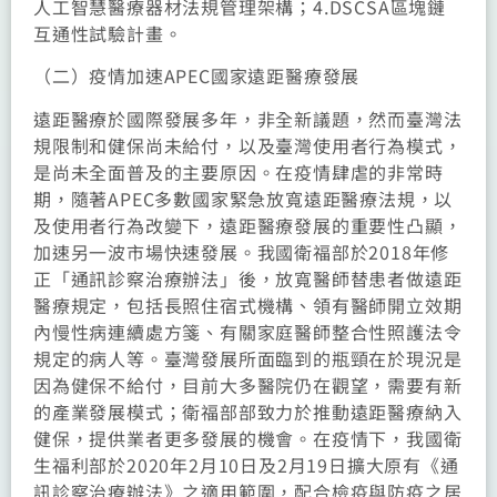
人工智慧醫療器材法規管理架構；4.DSCSA區塊鏈
互通性試驗計畫。
（二）疫情加速APEC國家遠距醫療發展
遠距醫療於國際發展多年，非全新議題，然而臺灣法
規限制和健保尚未給付，以及臺灣使用者行為模式，
是尚未全面普及的主要原因。在疫情肆虐的非常時
期，隨著APEC多數國家緊急放寬遠距醫療法規，以
及使用者行為改變下，遠距醫療發展的重要性凸顯，
加速另一波市場快速發展。我國衛福部於2018年修
正「通訊診察治療辦法」後，放寬醫師替患者做遠距
醫療規定，包括長照住宿式機構、領有醫師開立效期
內慢性病連續處方箋、有關家庭醫師整合性照護法令
規定的病人等。臺灣發展所面臨到的瓶頸在於現況是
因為健保不給付，目前大多醫院仍在觀望，需要有新
的產業發展模式；衛福部部致力於推動遠距醫療納入
健保，提供業者更多發展的機會。在疫情下，我國衛
生福利部於2020年2月10日及2月19日擴大原有《通
訊診察治療辦法》之適用範圍，配合檢疫與防疫之居