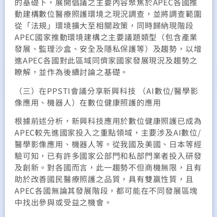
的基礎下，展開倡議之主要內容聚焦於APEC各國推
動建構數位醫療照護環境之現況調查，並將調查範圍
從「法規」環境擴大至相關政策，同時歸納現階段
APEC國家推動環境建構之主要議題類型（包含產業
發展、監理沙盒、安全及隱私保護等）及趨勢，以增
進APEC各國對此區域同儕家國家發展現況及趨勢之
瞭解，並作為後續討論之基礎。
（三）在PPSTI會議分享新興科技 （AI數位/醫學影
像應用、機器人）在數位健康照護的應用
根據前述分析，新興科技應用於數位健康照護已成為
APEC較先進國家投入之重點領域，主要涉及AI數位/
醫學影像應用、機器人等。從我國及美國、日本等經
驗可知，已有許多國家公部門和私部門業者投入研發
及創新。對各國而言，此一趨勢不但商機無限，且有
助於改善國民醫療照護之品質，具有雙贏性質，且
APEC各國無論其發展階段，都可能在不同發展區塊
中找出參與或受益之機會。