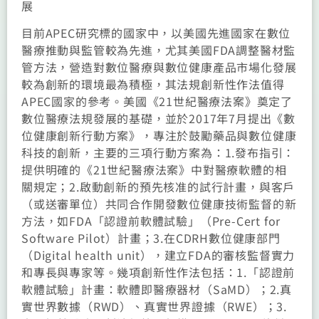
展
目前APEC研究標的國家中，以美國先進國家在數位
醫療推動與監管較為先進，尤其美國FDA調整醫材監
管方法，營造對數位醫療與數位健康產品市場化發展
較為創新的環境最為積極，其法規創新性作法值得
APEC國家的參考。美國《21世紀醫療法案》奠定了
數位醫療法規發展的基礎，並於2017年7月提出《數
位健康創新行動方案》，專注於鼓勵藥品與數位健康
科技的創新，主要的三項行動方案為：1.發布指引：
提供明確的《21世紀醫療法案》中對醫療軟體的相
關規定；2.啟動創新的預先核准的試行計畫，與客戶
（或送審單位）共同合作開發數位健康技術監督的新
方法，如FDA「認證前軟體試驗」（Pre-Cert for
Software Pilot）計畫；3.在CDRH數位健康部門
（Digital health unit），建立FDA的審核監督實力
和專長與專家等。幾項創新性作法包括：1.「認證前
軟體試驗」計畫：軟體即醫療器材（SaMD）；2.真
實世界數據（RWD）、真實世界證據（RWE）；3.