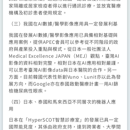
家隔離或居家檢疫者得以進行通訊診療，並放寬醫療
機構及初診患者使用規定。
（三）我國在AI數據/醫學影像應用具一定發展利基
我國在發展AI數據/醫學影像應用已具備相對基礎與
應用案例，提供APEC會員可以參考從不同階段的政
府與產業投入重點與模式。從日本一般社團法人
Medical Excellence JAPAN（MEJ）觀點，臺灣AI
影像的資料相對完整，相對日本在AI應用相對嚴謹，
可以思考臺灣AI影像data與日本醫院的合作。另一
方面，目前韓國代表性新創Vuno、Lunit亦以此為發
展方向，而Google亦在泰國啟動醫療計畫─用AI篩
檢糖尿病性眼疾。
（四）日本、泰國和馬來西亞不同層次的機器人應
用
日本在「HyperSCOT智慧診療室」的發展已具一定
國際能見度，其係由政府支持，達到跨業者、大學間