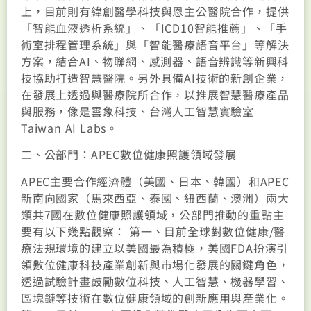
上，目前則有緯創醫學科技與恩主公醫院合作，提供
「智能血液透析系統」、「ICD10智能推薦」、「手
術室排程管理系統」與「智能醫療語音平台」等解決
方案，結合AI、物聯網、感測器、語音辨識等新興科
技協助打造智慧醫院。另外具備AI技術的新創企業，
在發展上透過與醫療院所合作，以推展智慧醫療產品
與服務，像是雲象科技、台灣人工智慧實驗室
Taiwan AI Labs。
二、公部門：APEC數位健康照護領域發展
APEC主要合作經濟體（美國、日本、韓國）和APEC
新南向國家（馬來西亞、泰國、紐西蘭、澳洲）兩大
類共7國在數位健康照護領域，公部門推動的重點主
要有以下幾點觀察： 第一、目前全球對數位健康/醫
療法規環境的建立以美國最為積極，美國FDA扮演引
領數位健康科技產業創新與市場化發展的關鍵角色，
透過試驗計畫鼓勵數位科技、人工智慧、機器學習、
區塊鏈等技術在數位健康領域的創新應用與產業化。