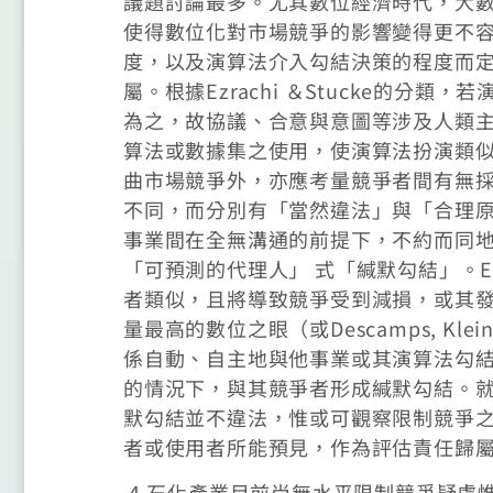
議題討論最多。尤其數位經濟時代，大
使得數位化對市場競爭的影響變得更不
度，以及演算法介入勾結決策的程度而
屬。根據Ezrachi ＆Stucke的
為之，故協議、合意與意圖等涉及人類
算法或數據集之使用，使演算法扮演類
曲市場競爭外，亦應考量競爭者間有無
不同，而分別有「當然違法」與「合理
事業間在全無溝通的前提下，不約而同
「可預測的代理人」 式「緘默勾結」。Ezr
者類似，且將導致競爭受到減損，或其
量最高的數位之眼（或Descamps, Kle
係自動、自主地與他事業或其演算法勾
的情況下，與其競爭者形成緘默勾結。
默勾結並不違法，惟或可觀察限制競爭
者或使用者所能預見，作為評估責任歸
4.石化產業目前尚無水平限制競爭疑慮