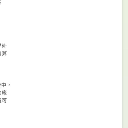
影
學術
演算
鏈中，
助廠
握可