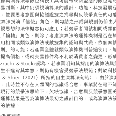
數據與演算法等數位科技工具可能帶來新型態的數位勾
容易判斷，其中仍須視演算法的設計、功能、科技發展
定，並要思考意圖與協議證據之找尋與反競爭責任的可
分類，若演算法扮演「信使」角色，則勾結之形成與規劃仍係由
主觀思想的法律概念仍可應用；若競爭者間就相同或類
似「輪軸」角色，則除了考慮演算法的運算機制是否在
採用相同或類似演算法或數據集的認知與共識，依個案
原則」的可能；若產業全體就類似演算機制普遍使用，
地提高價格，或就交易條件為不利於消費者之變更，形
achi ＆Stucke認為，若事業明知其採用的演算法與
發生不違背其本意，則仍有機會受競爭法規範；對於科
in ＆ Shier（2021）所指的自主演算法勾結），由於
結，此時並不存在人類間的協議或合意，事業將在毫不
就現行的競爭法思維下，欠缺協議、合意與反競爭意圖
之運算結果是否為演算法最初之設計目的，或為演算法
屬的依據。
惟仍應警戒