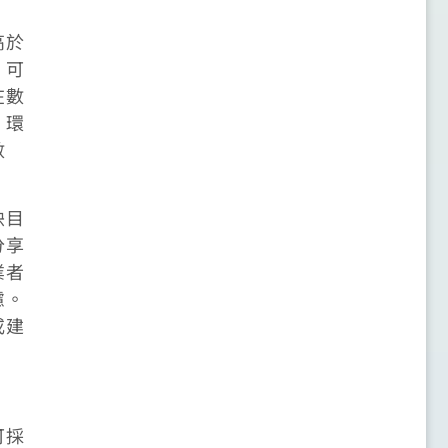
高於
，可
在數
、環
數
映目
分享
業者
慮。
或建
可採