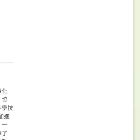
慧化
，協
科學技
加速
。一
除了