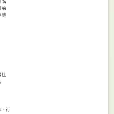
銷階
目前
爭議
業社
結
構、行