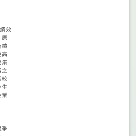
業績效
，原
商績
更高
場集
業之
響較
產生
企業
競爭