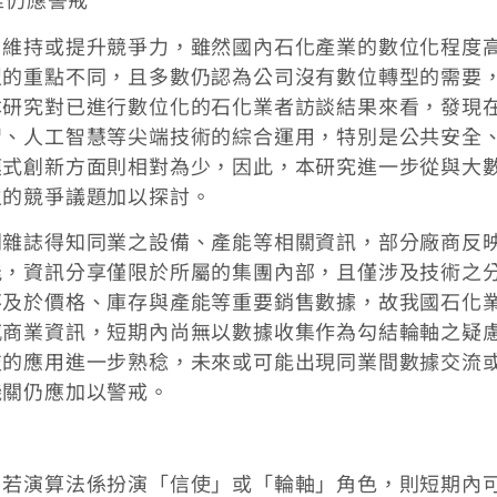
，維持或提升競爭力，雖然國內石化產業的數位化程度
型的重點不同，且多數仍認為公司沒有數位轉型的需要
本研究對已進行數位化的石化業者訪談結果來看，發現
習、人工智慧等尖端技術的綜合運用，特別是公共安全
模式創新方面則相對為少，因此，本研究進一步從與大
生的競爭議題加以探討。
刊雜誌得知同業之設備、產能等相關資訊，部分廠商反
能，資訊分享僅限於所屬的集團內部，且僅涉及技術之
不及於價格、庫存與產能等重要銷售數據，故我國石化
感商業資訊，短期內尚無以數據收集作為勾結輪軸之疑
技的應用進一步熟稔，未來或可能出現同業間數據交流
機關仍應加以警戒。
，若演算法係扮演「信使」或「輪軸」角色，則短期內