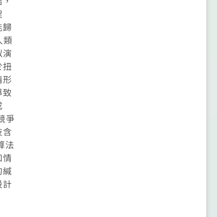
結，
程
能歸
人類
似演
於扭
情形
導致
成
競爭
技含
演算法
知情
的緘
設計