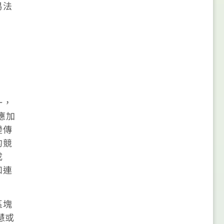
易法
一，
應加
變傳
的競
成
和連
區塊
慧或