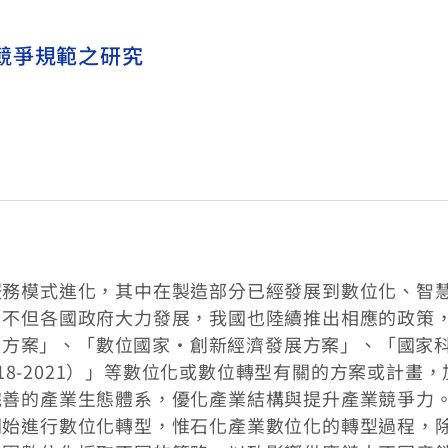
競爭規範之研究
服務模式進化，其中在製造部分已經發展到數位化、智
。不但各國政府大力發展，我國也陸續推出相應的政策
發展方案」、「數位國家・創新經濟發展方案」、「國家
018-2021）」等數位化或數位轉型有關的方案或計畫，
完善的產業生態體系，優化產業結構與提升產業競爭力
開始進行數位化轉型，惟石化產業數位化的轉型過程，