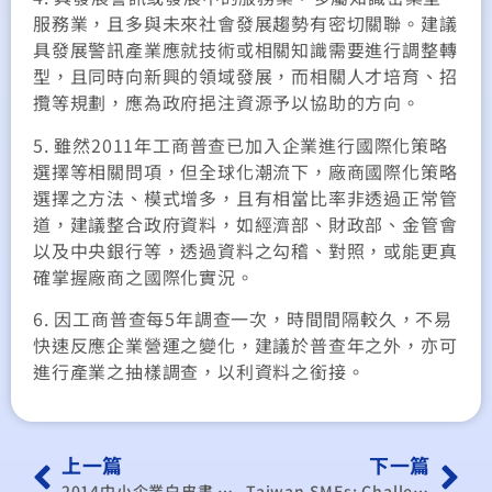
服務業，且多與未來社會發展趨勢有密切關聯。建議
具發展警訊產業應就技術或相關知識需要進行調整轉
型，且同時向新興的領域發展，而相關人才培育、招
攬等規劃，應為政府挹注資源予以協助的方向。
5. 雖然2011年工商普查已加入企業進行國際化策略
選擇等相關問項，但全球化潮流下，廠商國際化策略
選擇之方法、模式增多，且有相當比率非透過正常管
道，建議整合政府資料，如經濟部、財政部、金管會
以及中央銀行等，透過資料之勾稽、對照，或能更真
確掌握廠商之國際化實況。
6. 因工商普查每5年調查一次，時間間隔較久，不易
快速反應企業營運之變化，建議於普查年之外，亦可
進行產業之抽樣調查，以利資料之銜接。
上一篇
下一篇
2014中小企業白皮書 美國「再工業化」下臺灣中小企業之機會
Taiwan SMEs: Challenges and Opportunities of U.S. Reindustrialization