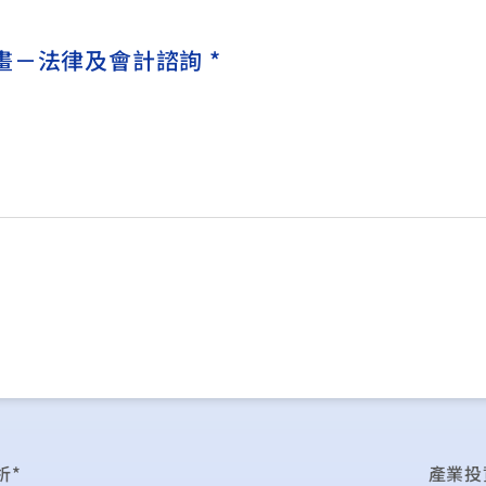
－法律及會計諮詢 *
析*
產業投