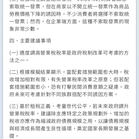
索取統一發票，但在商家以不開立統一發票作為商品
勞務價格下降的誘因時，不少消費者將選擇不索取統
一發票；然而，在企業端方面，這種不索取發票的現
象非常少數。
四、主要建議事項
(一) 適度調高營業稅稅率是政府稅制改革可考慮的方
法之一。
(二) 根據模擬結果顯示，當配套措施範圍愈大時，稅
收增加相對有限，有失營業稅率改革之原意；但若配
套措施範圍愈小，恐有打擊民間消費意願之疑慮。政
府未來可考慮針對不同族群搭配不同誘因方案。
(三) 基於租稅正義、考量世代公平，若未來政府調升
營業稅稅率，建議除支應特定之政策規劃外，增加的
稅收亦應作為縮減政府債務規模之用，以讓債務規模
與經濟成長間產生良性循環，奠定國家長期發展之基
礎。