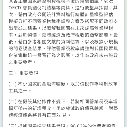
就各主要國家調整消費稅稅率後的經驗借鏡，以及
OECD 會員國稅制結構等資料，進行彙整與探討。其
次，藉由政府公開統計資料進行總體計量模型評估，
模擬分析不同營業稅稅率調整方案及搭配不同政府支
出型態之結果，以瞭解我國若在未來調高營業稅稅
率，對於物價、總體經濟及政府稅收的衝擊影響。最
後，藉由參考相關文獻的資料估算，以及根據小規模
的問卷調查結果，評估營業稅稅率調整對我國民眾與
企業索取統一發票行為之影響，以作為政府未來施政
之重要參考。
三、 重要發現
(一) 不少國家於金融海嘯後，以加值稅作為稅制改革
工具之一。
(二) 在假設其他條件不變下，若將相同營業稅稅率增
幅所帶來的新增稅收，用於縮減政府債務餘額，對整
體經濟體系將具有正面效 益。
(三) 根據問卷調查結果發現，96.03%的消費者願意