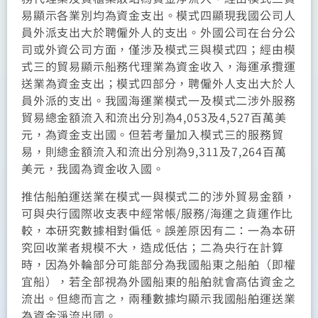
易顯示各業別均為資金支出。模式四顯現我國公司人
員外派支出大於聘僱外人的支出。外國公司在台分公
司或外資公司方面，僅涉及模式三與模式四；經由模
式三的貿易顯示船務代理業為資金收入，海運承攬運
送業為資金支出；模式四部分，聘僱外人支出大於人
員外派的支出。我國海運業模式一及模式二涉外服務
貿易總金額流入和流出分別為4,053及4,527百萬美
元，為資金支出國。但若考量加入模式三的服務貿
易，則總金額流入和流出分別為9,311及7,264百萬
美元，我國為資金收入國。
推估船舶運送業在模式一與模式二的涉外貿易金額，
可與央行國際收支表中經常帳/服務/海運之貨運作比
較，本研究數據相對偏低。誤差原因有二：一為本研
究回收業者規模不大，造成低估；二為央行在計算
時，因為外輪部分可能部分為我國船東之船舶（即權
宜船），若全部視為外國船東的船舶就會高估資金之
流出。但總而言之，兩種數據均顯示我國船舶運送業
為資金淨流出國。