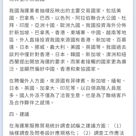
我國海運業者抽樣反映出的主要交易國家，包括美
國、巴拿馬、巴西、以色列、阿拉伯聯合大公國、杜
拜、印度，亞洲十國、歐洲九國。我國投資海外分佈
於新加坡、巴拿馬、香港、柬埔寨、中國、越南等地
區，外人直接投資我國來源國有香港、新加坡、百慕
達、日本、挪威、義大利、美國、英國等。我國過去
談判中僅針對香港、日本、韓國、新加坡、澳洲和紐
西蘭提出開放海運的要求，而業者接觸的國家更為廣
泛，並顯然偏好中國、香港和東協國家。
在聘僱外人方面，來源國有菲律賓、新加坡、緬甸、
日本、英國、加拿大、印尼等，以白領高階人員居
多。國人外派不僅為了洽簽生意，也是為了聯絡客戶
及合作夥伴之感情。
四、建議
在海運業服務貿易統計調查試編之建議方面：（1）
抽樣調查及問卷設計應規格化；（2）調查工作應法