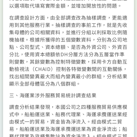
以選項取代填寫實際金額，並增加開放性的問題。
在調查設計方面，由全部調查改為抽樣調查，更能適
用到其他服務行業。抽樣調查的事前工作，就是先收
集母體的公司相關資料，並進行分組以利採取比例隨
機抽樣。根據所獲得的五個變數資料，分別為公司地
點、公司型式、資本總額、是否為外資公司、外資百
分比，使用資本總額依DH分層方法分為五層當作準
則變數，其餘變數為控制特徵變數，採用卡方自動互
動檢視法（CHAID）控制各特徵變數間的互動關係，
找出組間變異最大而組內變異最小的群組，分析結果
顯示全部母體區分為八個群組。
三、海運業涉外服務貿易統計調查結果
調查分析結果發現，本國公司之四種服務貿易供應模
式中，船舶運送業、船務代理業、海運承攬運送業經
由模式一的貿易，資金皆為淨流入。經由模式二貿
易，船舶運送業及海運承攬運送業為資金淨流出；船
務代理業及貨櫃集散站為資金淨流入。經由模式三貿