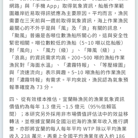
網路」與「手機 App」取得氣象資訊，舢舨作業範
圍離岸近易取得訊號應為主要原因。平均而言，漁民
需要在三天前與一週前取得氣象資訊，海上作業漁民
最關心的不外乎是與「風」及「浪」有關的訊息，
「颱風」普遍是各噸位數漁船所關心的，這與安全性
緊密相關。噸位數較低的漁船（5~10 噸以迄舢舨）
對「風向」、「風力（級）」、「陣風（級）」、
「浪高」的資訊需求均高。200~500 噸的漁船作業
漁民對「海面水溫」、「濃霧特報」、「等壓線圖」
與「流速流向」表示興趣。5~10 噸漁船的作業漁民
對「濃霧特報」有需求。平均來說，漁民認為氣象預
報準確度為 73 分。
四、 從有效樣本推估，宜蘭縣漁民的漁業氣象資訊
價值約為每年 1.3 億元 ~1.5 億元（95%信賴區
間）；本研究另外採用非市場價值評估法中的效益移
轉法，並根據宜蘭與全國沿近海的漁業年收入進行調
整，亦即將宜蘭的每人每年平均 WTP 除以平均漁業
收入 238 萬元，再乘上全國平均漁業年收入約 186