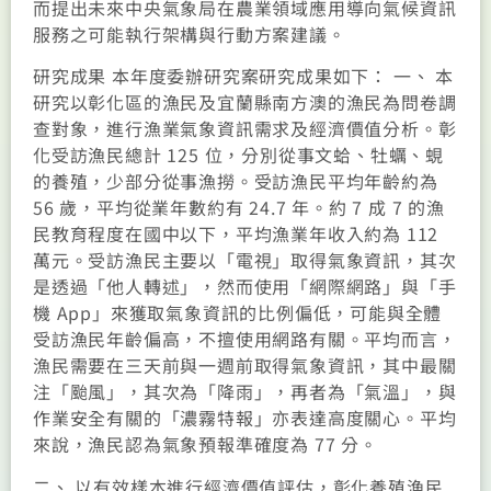
而提出未來中央氣象局在農業領域應用導向氣候資訊
服務之可能執行架構與行動方案建議。
研究成果 本年度委辦研究案研究成果如下： 一、 本
研究以彰化區的漁民及宜蘭縣南方澳的漁民為問卷調
查對象，進行漁業氣象資訊需求及經濟價值分析。彰
化受訪漁民總計 125 位，分別從事文蛤、牡蠣、蜆
的養殖，少部分從事漁撈。受訪漁民平均年齡約為
56 歲，平均從業年數約有 24.7 年。約 7 成 7 的漁
民教育程度在國中以下，平均漁業年收入約為 112
萬元。受訪漁民主要以「電視」取得氣象資訊，其次
是透過「他人轉述」，然而使用「網際網路」與「手
機 App」來獲取氣象資訊的比例偏低，可能與全體
受訪漁民年齡偏高，不擅使用網路有關。平均而言，
漁民需要在三天前與一週前取得氣象資訊，其中最關
注「颱風」，其次為「降雨」，再者為「氣溫」，與
作業安全有關的「濃霧特報」亦表達高度關心。平均
來說，漁民認為氣象預報準確度為 77 分。
二、 以有效樣本進行經濟價值評估，彰化養殖漁民