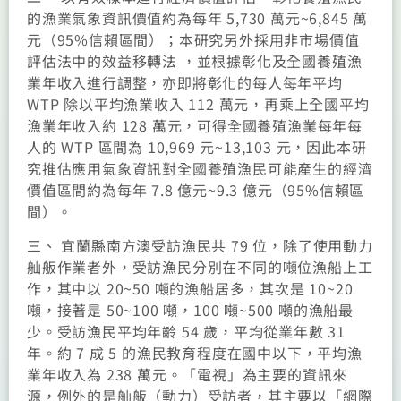
的漁業氣象資訊價值約為每年 5,730 萬元~6,845 萬
元（95%信賴區間）；本研究另外採用非市場價值
評估法中的效益移轉法 ，並根據彰化及全國養殖漁
業年收入進行調整，亦即將彰化的每人每年平均
WTP 除以平均漁業收入 112 萬元，再乘上全國平均
漁業年收入約 128 萬元，可得全國養殖漁業每年每
人的 WTP 區間為 10,969 元~13,103 元，因此本研
究推估應用氣象資訊對全國養殖漁民可能產生的經濟
價值區間約為每年 7.8 億元~9.3 億元（95%信賴區
間）。
三、 宜蘭縣南方澳受訪漁民共 79 位，除了使用動力
舢舨作業者外，受訪漁民分別在不同的噸位漁船上工
作，其中以 20~50 噸的漁船居多，其次是 10~20
噸，接著是 50~100 噸，100 噸~500 噸的漁船最
少。受訪漁民平均年齡 54 歲，平均從業年數 31
年。約 7 成 5 的漁民教育程度在國中以下，平均漁
業年收入為 238 萬元。「電視」為主要的資訊來
源，例外的是舢舨（動力）受訪者，其主要以「網際