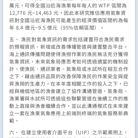
萬元，可得全國沿近海漁業每年每人的 WTP 區間為
12,776 元~14,463 元，因此本研究推估應用氣象資
訊對全國沿近海漁民可能產生的經濟價值區間約為每
年 8.4 億元~9.5 億元（95%信賴區間）。
五、 漁民對氣象資訊的需求包括建置符合漁民需求
的預報資訊、新增或改善傳播管道與建置整合平台。
海上通訊傳播問題使得漁撈作業的漁民無法充分獲得
氣象資訊，未來氣象局應思考如何透過適當的機制設
計，使漁民、通訊業者、氣象局或水試所在相互合作
之下，藉由通訊品質的改善保障漁民的作業安全與提
昇漁撈的生產力。在本年度相關工作的投入之下，已
經與幾個地區的漁會建立了協作溝通管道，氣象局、
漁業署與水試所可透過這些聯繫管道在後續工作的推
動上直接與漁會繼續合作，並以此溝通模式在未來建
立一套在漁業氣象應用上前端到終端的氣象服務新典
範。
六、 在建立使用者介面平台（UIP）之示範案例上，