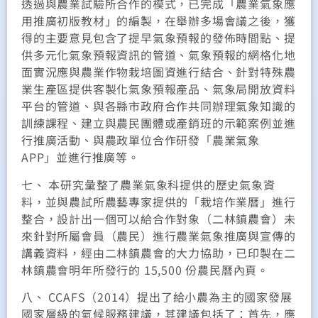
透過與農業試驗所合作的模式，已完成「農業氣象應
用推廣初版教材」的編製，在舉辦多場會議之後，獲
得的主要意見包含了提早氣象預報的發佈時間點、提
供多元化氣象預報資訊的管道、氣象預報的網格化地
面實況應與農業作物栽培圖資進行結合、針對特殊農
業生產區提供客製化氣象預報產品、氣象局開放資料
平台的管道、與各縣市政府合作共同辦理氣象知識的
訓練課程、建立與農民團體或產銷班的示範案例並進
行推廣活動、與農政單位合作研發「農業氣象
APP」並進行推廣等。
七、 本研究彙整了農業氣象科提供的歷史氣象資
料，並與農試所農藝專家提供的「栽培作業曆」進行
整合，設計出一個可以給合作對象（二林鎮農會）未
來針對所屬會員（農民）進行農業氣象推廣與宣傳的
講義資料，經由二林鎮農會的大力協助，已印製在二
林鎮農會明年所發行的 15,500 份農民曆內頁。
八、 CCAFS（2014）提出了給小農為主的國家發展
國家層級的氣候服務建議，其建議包括了：首先，應