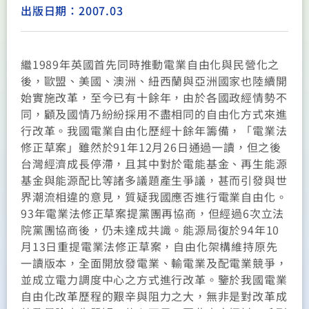
出版日期：2007.03
繼1989年英國首先同時推動電業自由化與民營化之
後，歐盟、美國、澳洲、紐西蘭與亞洲國家也陸續開
始實施改革，至今已有十餘年，由於各國政經情勢不
同，顧及國情乃紛紛採用不盡相同的自由化方式來進
行改革。我國電業自由化歷經十餘年籌備，「電業法
修正草案」雖然於91年12月26日通過一讀，但之後
台灣經濟成長停滯，且其中對於電能基金、再生能源
基金與能源配比等諸多議題產生爭議，甚而引發與世
界潮流相違的意見，質疑我國應否進行電業自由化。
93年電業法修正草案提黨團再協商，但經過6次立法
院黨團協商後，仍未達成共識。能源局復於94年10
月13日重提電業法修正草案，自由化架構維持原先
一讀版本，全面開放發電業、輸電業及配電業競爭，
並成立電力調度中心之方式進行改革。鑒於我國電業
自由化改革歷程的艱辛與阻力之大，無非是對改革成