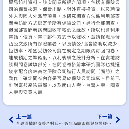
貿易統計資料。該次問卷所提之問項，包括有保險公
司的保費來源、保費出路、對外直接投資，以及聘僱
外人與國人外派等項目。本研究調查方法係利用郵寄
問卷訪問方式郵寄予所有保險公司，進行全部調查。
但因郵寄問卷訪問回收率較低之緣故，所以也會利用
電話、傳真、電子郵件方式予以催收，並請保險局發
函公文致所有保險業者，以及請公/協會協助以減少
拒訪率，希望受訪公司能在規定之期限內寄回問卷，
達成預期之準確度，以利後續之統計分析。在實地訪
談與問卷試填部分，在問卷寄發前本研究團隊也挑選
幾家配合度較高之保險公司進行人員訪問（面訪）之
動作，確定問卷內容是否易於保險公司填寫。目前已
針對富邦產險高層，以及南山人壽、台灣人壽、國泰
人壽與安泰人壽
上一篇
下一篇
全球區域經濟整合對我國之影響與因應策略研析–市場開放與原產地累積觀點
近年海峽兩岸與歐盟經貿關係之比較