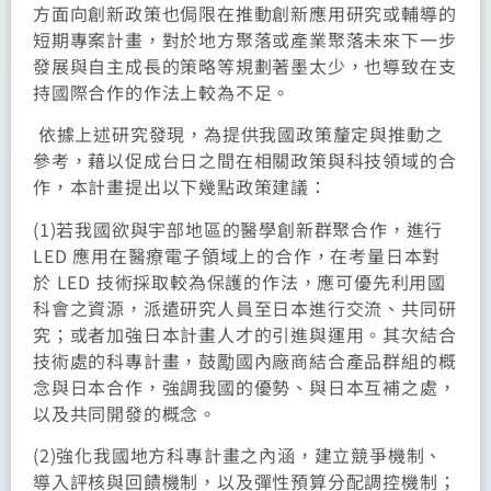
方面向創新政策也侷限在推動創新應用研究或輔導的
短期專案計畫，對於地方聚落或產業聚落未來下一步
發展與自主成長的策略等規劃著墨太少，也導致在支
持國際合作的作法上較為不足。
依據上述研究發現，為提供我國政策釐定與推動之
參考，藉以促成台日之間在相關政策與科技領域的合
作，本計畫提出以下幾點政策建議：
(1)若我國欲與宇部地區的醫學創新群聚合作，進行
LED 應用在醫療電子領域上的合作，在考量日本對
於 LED 技術採取較為保護的作法，應可優先利用國
科會之資源，派遣研究人員至日本進行交流、共同研
究；或者加強日本計畫人才的引進與運用。其次結合
技術處的科專計畫，鼓勵國內廠商結合產品群組的概
念與日本合作，強調我國的優勢、與日本互補之處，
以及共同開發的概念。
(2)強化我國地方科專計畫之內涵，建立競爭機制、
導入評核與回饋機制，以及彈性預算分配調控機制；