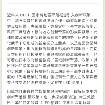
近年來 OECD 國家將地區聚落概念引入創新政策
中，加強區域的知識與技術合作、學習與創造，並提
供支援組織、專業服務、資金安排、基本建設等多元
政策工具組合，協助地方創新聚落的形成與發展。此
種區域政策與創新政策兩相聚合的趨勢，反映出全球
化競爭下所形成的新產業分工體系，以及各國對區域
創新政策、地方創新治理體系形成的日趨重視。而從
日本近期的科技基本計畫與國家新經濟成長策略，也
可看出日本政府相當強調「區域創新聚落」政策，其
所推出的產業聚落計畫與知識聚落計畫於第一期已有
初步成果，目前持續進行第二期計畫。而本計畫上年
度的「光電產業訪日團」發掘到台日雙方在政策與產
業科技交流的潛在機會，尤其在 LED 產業上。
因此本計畫透過文獻彙整與個案探討，瞭解日本地方
創新聚落相 關政策，進一步探討類似田口常正教授
所主導的特定領域（LED 領域）宇部地區創新聚