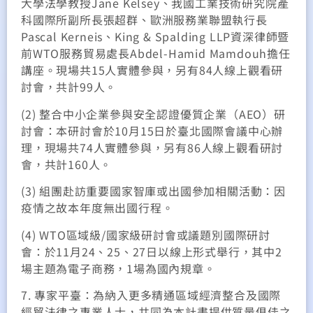
大學法學教授Jane Kelsey、我國工業技術研究院產
科國際所副所長張超群、歐洲服務業聯盟執行長
Pascal Kerneis、King & Spalding LLP資深律師暨
前WTO服務貿易處長Abdel-Hamid Mamdouh擔任
講座。現場共15人實體參與，另有84人線上觀看研
討會，共計99人。
(2) 整合中小企業參與安全認證優質企業（AEO）研
討會：本研討會於10月15日於臺北國際會議中心辦
理，現場共74人實體參與，另有86人線上觀看研討
會，共計160人。
(3) 組團赴訪重要國家智庫或出國參加相關活動：因
疫情之故本年度無出國行程。
(4) WTO區域級/國家級研討會或議題別國際研討
會：於11月24、25、27日以線上形式舉行，其中2
場主題為電子商務，1場為國內規章。
7. 專家平臺：為納入更多精通區域經濟整合及國際
經貿法律之專業人士，共同為本計畫提供質量俱佳之