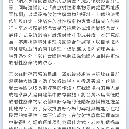
例中納入多階段審議式民意調查、提前環境影響評估
等；同時建議訂定「高放射性廢棄物最終處置場址設
置條例」以規範高放射性廢棄物的選址。上述的法規
修訂與訂定，建議在放射性廢棄物專責機構成立後進
行。至於核廢最終處置是否採境外或境內最終處置，
最佳方式為透過前述論壇討論並形成共識，本研究認
為，不應排除境外處理與國際合作選項，以目前境內
境外雙軌並行的原則處理，但是應以境內處理為主、
境外為例外，以符合國際現狀並強化國內面對與處理
放射性廢棄物的決心。
其次在貯存策略的建議：鑑於最終處置場選址在目前
遭遇極大困難，為了突破困境，可考慮美國、荷蘭、
瑞士等國採取長期貯存的作法，在我國境內的無人島
或是準無人島興建集中貯存設施，將台灣本島高低階
放射性廢棄物以及蘭嶼貯存場的低階核廢料轉運送至
此地貯存。為了有效推展貯存場的尋址與增進所在地
民眾的接受性，本研究認為，在放射性廢棄管理論壇
中取得貯存場的選址原則為最佳方式，若未能透過論
壇形成共識，則建議以專責機構為主體，在其具有民