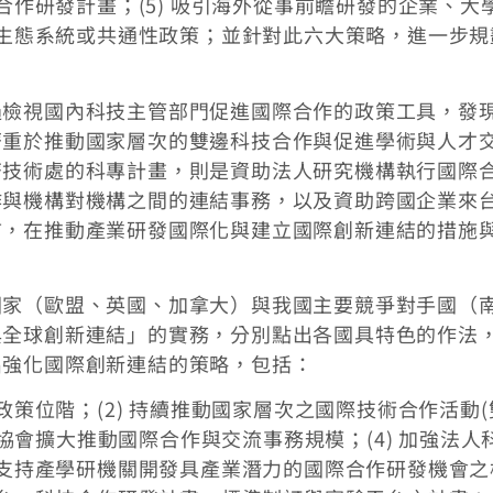
的合作研發計畫；(5) 吸引海外從事前瞻研發的企業、大
發的生態系統或共通性政策；並針對此六大策略，進一步規
過檢視國內科技主管部門促進國際合作的政策工具，發
著重於推動國家層次的雙邊科技合作與促進學術與人才
濟技術處的科專計畫，則是資助法人研究機構執行國際
作與機構對機構之間的連結事務，以及資助跨國企業來
言，在推動產業研發國際化與建立國際創新連結的措施
國家（歐盟、英國、加拿大）與我國主要競爭對手國（
與全球創新連結」的實務，分別點出各國具特色的作法
出強化國際創新連結的策略，包括：
政策位階；(2) 持續推動國家層次之國際技術合作活動(
/公協會擴大推動國際合作與交流事務規模；(4) 加強法人
) 支持產學研機關開發具產業潛力的國際合作研發機會之