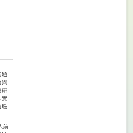
議題
發與
瞻研
作實
前瞻
入前