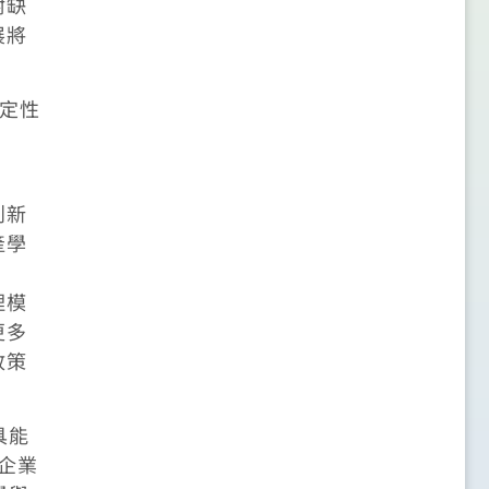
耐缺
展將
確定性
；
創新
產學
理模
更多
政策
具能
企業