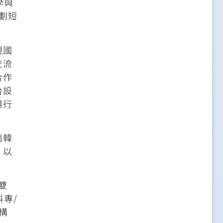
學與
劃短
現國
交流
合作
台設
與行
南韓
，以
雙
科專/
構