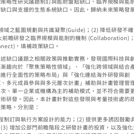
期策略性研究議題制訂與能耐盤點缺口、臨界規模與能
結缺口與支援的生態系統缺口。因此，歸納未來策略發
域之藍圖規劃與共識凝聚(Guide)；(2) 降低研發不
擴大前瞻研發之臨界規模與能耐的機制 (Collaboration)
nnect)，填補政策缺口。
上述缺口議題之相關政策與推動實務，發現國際科技與
逐漸趨向於「聚焦策略性領域」、「強化跨領域與結合
點進行全面性的策略布局」與「強化連結海外研發與創
域、多元成員參與與多元層次計畫」補助與計畫管理管
層次、單一企業或機構為主的補助模式，並不符合需要
技術研發。因此，本計畫針對這些發現與考量技術處的
展策略，分別是：
議程制訂與執行方案設計的能力；(2) 提供更多誘因鼓勵
(3) 增加公部門前瞻階段之研發計畫的投資，以及強化