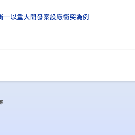
衡─以重大開發案設廠衝突為例
應