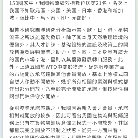
150國家中，我國物流績效指數位居第21名。名次上
我國不如歐元區、英國、美國、日本、香港和新加
坡，但比中、馬、泰、印、菲都好。
根據本研究團隊研究分析顯示美、歐、日、港、星物
流業之所以能蓬勃發展，除了其本身天然地理環境的
優勢外，其人才訓練、基礎設施的建設及政策上的開
放皆為發展物流業之助力。美、歐、日本身具有廣大
的國內市場；港、星則以其優勢發展轉口服務。此
外，上述五國於WTO中關於物流、配銷服務業方面
的市場開放承諾遠較其他會員開放，基本上除模式四
自然人移動不開放外，幾乎所有相關的業別與模式都
作出部分開放，乃至於完全開放的承諾，惟技術性相
關部門較保守少開放。
從服務業承諾表觀之，我國因為新入會之會員，承諾
相對就開放的較多，因此可看出我國在物流與配銷服
務上只有在貨物裝卸與倉儲之模式一不開放外，其餘
都呈現完全開放不限制之狀態。從另一方面來看，
SWOT的研究分析中顯示，我國物流服務（含配銷服