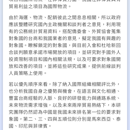
貿易利益之項目為國際物流。
由於海運、物流、配銷彼此之間息息相關，所以政府
應該整體研究國內主政機關和談判者之意見，利用現
有的公務統計貿易資料，搭配僑委會、外貿協會蒐集
對象國的台商和我國業者的意見，擬定我國有興趣的
對象國。瞭解鎖定的對象國，與目前入會和杜哈新回
合談判願意承諾市場開放的項目，並研究對手國外人
投資限制項目和國內相關法規，以及可要求對象國開
放和改善的項目，並將這些研究成果，提供前線談判
人員策略上使用。
若以優先順序來看，除了納入國際組織相關評比外，
也分析我國自身之優勢與機會，在語言與文化相通、
豐富台商經驗的人脈、良好的研發能力與通路系統、
未來物流需求增強，以及未來兩岸貿易熱絡下，本研
究團隊仍然認為中國是我國未來排名第一位的要求對
象國，第二、三、四與五順位則分別是馬來西亞、泰
國、印尼與菲律賓。