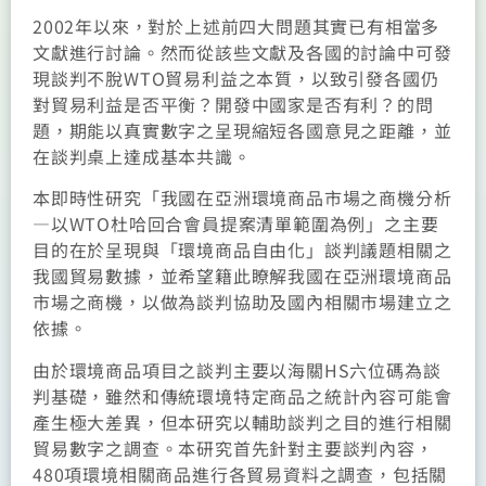
2002年以來，對於上述前四大問題其實已有相當多
文獻進行討論。然而從該些文獻及各國的討論中可發
現談判不脫WTO貿易利益之本質，以致引發各國仍
對貿易利益是否平衡？開發中國家是否有利？的問
題，期能以真實數字之呈現縮短各國意見之距離，並
在談判桌上達成基本共識。
本即時性研究「我國在亞洲環境商品市場之商機分析
—以WTO杜哈回合會員提案清單範圍為例」之主要
目的在於呈現與「環境商品自由化」談判議題相關之
我國貿易數據，並希望籍此瞭解我國在亞洲環境商品
市場之商機，以做為談判協助及國內相關市場建立之
依據。
由於環境商品項目之談判主要以海關HS六位碼為談
判基礎，雖然和傳統環境特定商品之統計內容可能會
產生極大差異，但本研究以輔助談判之目的進行相關
貿易數字之調查。本研究首先針對主要談判內容，
480項環境相關商品進行各貿易資料之調查，包括關