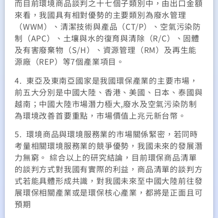
而目前環境商品談判之十七個子類別中，由出口金額
來看，我國具有相對優勢的主要類別為廢水管理
（WWM）、清潔技術與產品（CT/P）、空氣污染防
制（APC）、土壤與水的復育與清除（R/C）、固體
及有害廢棄物（S/H）、資源管理（RM）及再生能
源廠（REP）等7個產業項目。
4. 東亞及東南亞國家是我國環保產業的主要市場，
前五大分別是中國大陸、香港、美國、日本、泰國與
越南；中國大陸市場潛力極大,廢水及空氣污染防制
為環境改善首要重點，市場價值上兆元新台幣。
5. 環境商品與環境服務業的市場關係緊密，若同時
考量相關環境服務業的競爭優勢，我國未來的發展潛
力無窮。 綜合以上的研究結論，目前環保商品清單
的談判方式對我國有實際的利益，商品清單的談判方
式若能具體形成共識，對我國未來至中國大陸前往發
展環保相關產業或是環保核心產業，都將是正面且可
預期