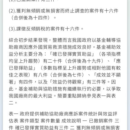
(2).獲判無傾銷或無損害而終止調查的案件有十六件
（合併後為十四件）。
(3).課徵反傾銷稅的案件有十六件。
綜合初步結果發現，整體而言我國政府以基金輔導協
助廠商因應外國貿易救濟措施成效良好。基金補助效
益分析主要分為：「確已發揮實質助益」（各項指標
均呈上升趨勢）有二十件（合併後為十九件）、「應
已發揮助益」（多數指標呈上升趨勢或相對他國有較
佳之表現）有八件（合併後為七件）、「成效並不顯
著」有四件，以及「效益仍待觀察」有三件等。因
此，基金補助與協助措施有繼續執行的必要，以爭取
我國廠商的最大利益。簡要重點歸納參見表一與表
二。
表一 政府提供補助協助廠商應訴案件統計與效益評
估表 案件類型 案件數量 成效說明 一 已撤銷案件 三
件 確已發揮實質助益有三件 二 獲判無傾銷或無損害