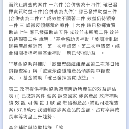
而終止調查的案件 十六件 (合併後為十四件) 確已發
揮實質助益十件(合併後為九件)* 應已發揮助益三件
(合併後為二件)** 成效並不顯著二件 效益仍待觀察
一件 三 課徵反傾銷稅的案件 十六件 確已發揮實質
助益七件 應已發揮助益五件 成效並未顯著二件 效益
仍待觀察二件 說明：*基金協助與補助「美國冷軋碳
鋼捲產品傾銷案」第一次申請案、第二次申請案，綜
合相關指標考量基金補助「應已發揮助益」。
**基金協助與補助「歐盟聚酯纖維產品第二次落日傾
銷複查案」與「歐盟聚酯纖維產品傾銷期中複查
案」，基金補助「確已發揮實質助益」。
表二 政府提供補助協助廠商應訴所產生的效益評估
表 (I) 已撤銷案件 個案 調查國家 涉案產品 政府補助
績 效 說 明 備 註 1 歐 盟 聚酯棉產品 (補貼司法複查
案) 57.6萬元 我國輸歐涉案產品的金額、占有率與成
長率等均呈上升趨勢。
基金補助與協助措施 「確