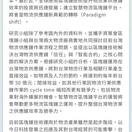
本。基於此，全球應用區塊鏈技術提升物流業供應鏈
效率的投資將迅速發展；建立智慧物流區塊鏈平台，
將會是物流供應鏈新典範的轉移（Paradigm
shift）。
研究小組除了參考國內外的資料外，並攜手資策會區
塊鏈小組與台灣兩大物流廠商實地共同探討目前台灣
物流供應鏈作業流程之問題，並提出以區塊鏈技術解
決台灣物流供應鏈「信任」與「智能合約」之核心問
題的解決方案。根據研究小組的分析，區塊鏈運用在
台灣物流供應鏈，將對台灣物流行業及相關行業產生
直接效益，如物資及人力的節約，將達到約每年新台
幣 50 億元；間接效益，如其他行業因物流行業供應
鏈作業的 cycle time 縮短而更有競爭力，包括物流
業對海外擴展的機會。智慧物流區塊鏈平台的運營將
會帶動更多物流區塊鏈之運用，提升整個台灣物流業
之供應鏈效率及競爭力。
目前區塊鏈技術運用於物流產業雖然是起步階段，以
今日科技發展之迅速及其對台灣經貿的可能衝擊，台