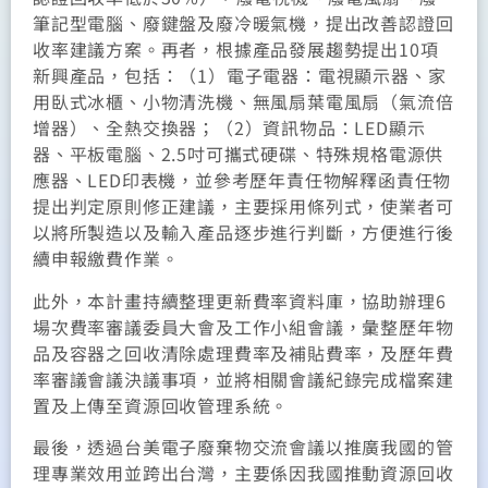
筆記型電腦、廢鍵盤及廢冷暖氣機，提出改善認證回
收率建議方案。再者，根據產品發展趨勢提出10項
新興產品，包括：（1）電子電器：電視顯示器、家
用臥式冰櫃、小物清洗機、無風扇葉電風扇（氣流倍
增器）、全熱交換器；（2）資訊物品：LED顯示
器、平板電腦、2.5吋可攜式硬碟、特殊規格電源供
應器、LED印表機，並參考歷年責任物解釋函責任物
提出判定原則修正建議，主要採用條列式，使業者可
以將所製造以及輸入產品逐步進行判斷，方便進行後
續申報繳費作業。
此外，本計畫持續整理更新費率資料庫，協助辦理6
場次費率審議委員大會及工作小組會議，彙整歷年物
品及容器之回收清除處理費率及補貼費率，及歷年費
率審議會議決議事項，並將相關會議紀錄完成檔案建
置及上傳至資源回收管理系統。
最後，透過台美電子廢棄物交流會議以推廣我國的管
理專業效用並跨出台灣，主要係因我國推動資源回收