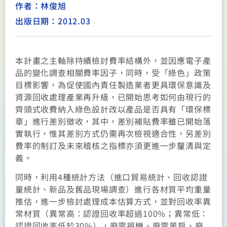
作者：林俊旭
出版日期：2012.03
本計畫之主軸除持續檢討費率結構外，並因應電子產
品的變化調查相關費率因子，同時，受「綠色」政策
目標影響，為促使國內責任製造業者更具環保意識及
資源回收處理產業再升級，已開始思考如何由現行的
齊頭式收費納入綠色設計改以產品是否具有「環保標
章」進行差別徵收，其中，差別補貼費率雖已開始落
實執行，惟其差別方式仍需再次檢視適合性，另差別
費率的制訂及未來稽核之指標亦須更進一步釐清與定
義。
同時，利用4種統計方法（進口貿易統計、回收認證
量統計、新品及舊品現場調查）進行各材質平均重量
推估，進一步檢討處理成本估算方式，並對回收率異
常材質（異常高：認證回收率超過100%；異常低：
認證回收率低於30%），廢電視機、廢電風扇、廢