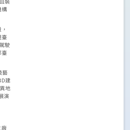
且裝
機構
量，
現臺
駕駛
部臺
技藝
3D建
G異地
展演
之廠