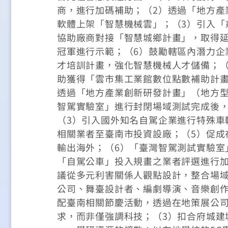
商，進行加碼補助；（2）透過「地方產
軟體上架「智慧機械雲」；（3）引入「
協助廠商對接「智慧城鄉計畫」，取得延
冠軍進行示範；（6）鼓勵轄區內潛力企
才培訓計畫，強化智慧機械人才儲備；（
助獲得「雲市集工業館數位點數補助計畫
透過「地方產業創新研發計畫」（地方型
智駕實驗室」進行封閉場域測試完成後
（3）引入國外知名自駕企業進行特殊車
相關業者至臺南市投資設廠；（5）促成
輸出海外；（6）「臺灣智駕測試實驗室
「自駕公車」投入規畫之業者評選進行加
議從多元利害關係人觀點設計，整合場域
公司、舞臺設計者、編劇導演、音樂創作
配臺南相關節慶活動，透過在地策展公
求，而非僅強調科技；（3）扣合府城建城