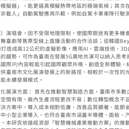
雨模擬器」，能更逼真模擬熱帶地區的極端氣候；其次
「非載人」自動駕駛應用示範，例如自駕卡車車隊行駛
擬）演唱會，因不受限地理限制，使國際歌迷有更多機
舞臺劇等售票型線上直播活動的合作洽談；從韓國Bey
源打造成高12公尺的虛擬影像，應用AI、雲端技術、3D
的趨勢，可作為臺南在發展5G異地共演可以納入思考
國際IP/內容較能引起國際觀眾共鳴、創造全新體驗，
提供臺南市文化展演發展上的新路徑、相較於一次性的
是能永續發展模式。
化展演方面： 首先在推動智慧製造方面，臺南市多數
；空間有限、廠內生產流程更改不易；數位轉型概念不
解決方案中，導入成本相對低廉、改善品質顯著、能節
與中小型企業導入，也符合臺南市涵蓋半導體、面板、
外，本研究依循經濟部「智慧機械產業推動方案」的推