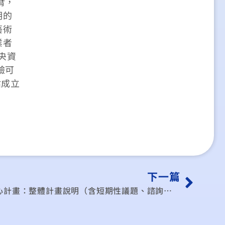
臂，
期的
藝術
業者
央資
驗可
估成立
下一篇
110年度國際經貿政策研究中心計畫：整體計畫說明（含短期性議題、諮詢服務、經貿資訊庫、學術研討與培訓、國際交流、專家平臺）