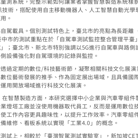
化量測系統，完整示範如何讓業者掌握智慧製造系統樣
訊技術，搭配使用自主移動機器人、人工智慧自動光學
應用。
為自駕載具。個別測試特色上，臺北市的亮點為長距離
臺中市的測試重點在於「自駕車測試監控整合管理平臺
」；臺北市、新北市特別強調以5G進行自駕車與路側
路側設備強化對自駕環境的記錄與監控。
透過定期的數位/科技藝術節，凝聚相關科技文化展演
為數位藝術發展的推手、作為固定展出場域，且具備國
於運用開放場域進行科技文化展演。
，在智慧製造方面，本研究選擇中小企業與汽車零組件
企業燈塔工廠並沒使用機器取代員工，反而是運用數位
、使工作內容更具趣味性，以提升工作效率。汽車零組
備維修、看板系統以實現「工業4.0」的概念。
測試上，相較於「臺灣智駕測試實驗室」，新加坡CET