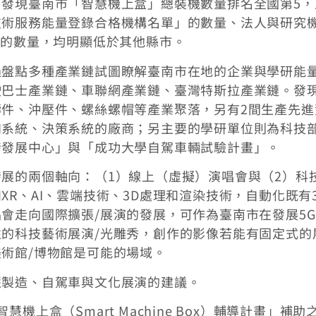
發現臺南市「智慧機上盒」總裝機數量排名全國第5，
技術服務能量登錄合格機構名單」的數量、法人與研究
」的數量，均明顯低於其他縣市。
過盤點多種產業鏈試圖瞭解臺南市在地的企業與學研能
駛巴士產業鏈、車聯網產業鏈、臺灣特斯拉產業鏈。發
件、沖壓件、螺絲螺帽等產業聚落，另有2間生產先進
知系統、決策系統的廠商；另主要的學研單位則為科技
發發展中心」與「成功大學自駕車輛試驗計畫」。
展的兩個軸向：（1）線上（虛擬）演唱會與（2）科
R、AI、雲端技術、3D處理和渲染技術，自動化既有
會走向國際擴張/展演的發展，可作為臺南市在發展5
的科技藝術展演/光雕秀，創作的影像若能有固定式的
術館/博物館是可能的場域。
慧製造、自駕車與文化展演的建議。
上盒（Smart Machine Box）輔導計畫」補助