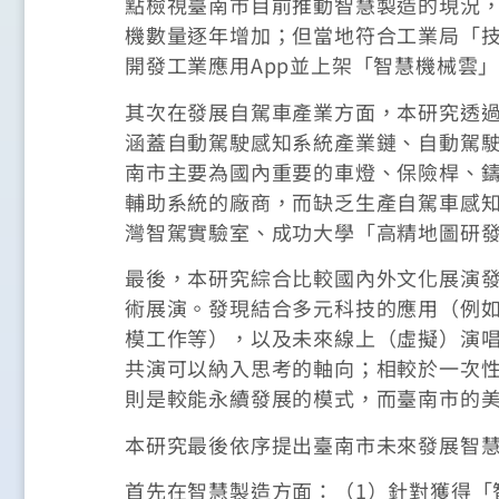
點檢視臺南市目前推動智慧製造的現況，
機數量逐年增加；但當地符合工業局「
開發工業應用App並上架「智慧機械雲
其次在發展自駕車產業方面，本研究透
涵蓋自動駕駛感知系統產業鏈、自動駕
南市主要為國內重要的車燈、保險桿、鑄
輔助系統的廠商，而缺乏生產自駕車感
灣智駕實驗室、成功大學「高精地圖研
最後，本研究綜合比較國內外文化展演發
術展演。發現結合多元科技的應用（例如X
模工作等），以及未來線上（虛擬）演唱
共演可以納入思考的軸向；相較於一次性
則是較能永續發展的模式，而臺南市的美
本研究最後依序提出臺南市未來發展智
首先在智慧製造方面：（1）針對獲得「智慧機