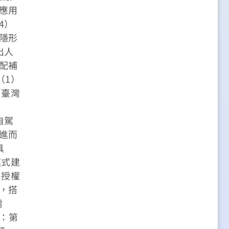
應用
4）
隱形
出人
配補
（1）
「臺灣
；
自駕
進而
具
模式建
、授權
，搭
需
展：第