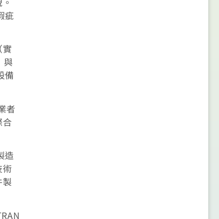
貌。
瑕疵
（實
」與
設備
業者
際合
製造
技術
件製
RAN