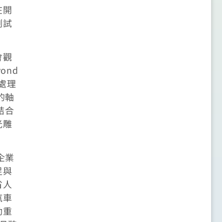
在開
測試
會觀
ond
處理
的軸
結合
光雕
企業
足與
省人
汽車
動重