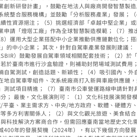
業創新研發計畫」，鼓勵在地法人與廠商開發智慧製造
系統整合服務機構」並鼓勵「分析服務產業」發展；（
續性資源挹注；（5）挑選經濟部「卓越中堅企業」或
業申請「燈塔工廠」作為全球智慧製造模範；（7）推
8）運用大型企業搭配中小企業推動供應鏈數位化；搭
」的中小企業； 其次，針對自駕車產業發展則建議：
SBIR）鼓勵發展自駕車領域相關配套技術；（2）於
，若於臺南市進行沙盒驗證，則補助封閉場域測試費用
輛自駕測試，創造話題、新穎性；（4）吸引國內、外
在地自駕車零組件、次系統廠商打入新興車廠供應鏈，
」測試項目精進；（7）臺南市公車營運路線申請針對
分； 最後，文化展演則可：（1）文化科技展演開發
/平臺、業主需求方、中央/地方政府、軟體、硬體方
等多方利害關係人；（2）與文化觀光旅遊、美食結合
司與科技解決方案商合作，但需回應臺南當地歷史文化
400年的發展契機（2024年），有以下幾個方向發