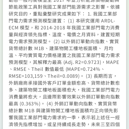
節能政策工具對我國工業部門能源需求之影響。依據
研究目的，重點彙整研究成果如下： 1. 我國工業部
門電力需求預測模型建置： (1) 本研究運用 ARDL-
ECM 模型，和 2014-2018 年我國工業部門電力消費
量與經濟領先指標、溫度、電價之月資料，建置短期
電力需求預測模型。 (2) 以外銷訂單動向指數、實質
貨幣總計數 M1B、建築物開工樓地板面積、 月均
溫、平均實質電力價格建置之我國工業部門電力需求
預測模型，其解釋力最高 (Adj. R2=0.9723)，MAPE
、RMSE、Theil 數值最低 (MAPE=0.724％、
RMSE=103,159、Theil=0.0089)。 (3) 長期而言，
外銷廠商承接國外客戶訂單金額愈高、貨幣總計數愈
多、建築物開工樓地板面積愈大，我國工業部門電力
消費量將愈大，且邊際影響效果以外銷訂單動向指數
最高 (0.363％)。 (4) 外銷訂單動向指數、實質貨幣
總計數 M1B 與建築物開工樓地板面積均正向領先影
響我國工業部門電力需求約一季，表示若上述任一經
濟領先指標增加，或呈持續成長走勢，未來三至四個