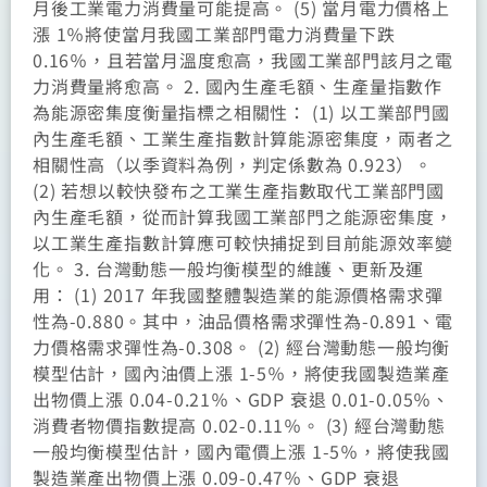
月後工業電力消費量可能提高。 (5) 當月電力價格上
漲 1％將使當月我國工業部門電力消費量下跌
0.16％，且若當月溫度愈高，我國工業部門該月之電
力消費量將愈高。 2. 國內生產毛額、生產量指數作
為能源密集度衡量指標之相關性： (1) 以工業部門國
內生產毛額、工業生產指數計算能源密集度，兩者之
相關性高（以季資料為例，判定係數為 0.923）。
(2) 若想以較快發布之工業生產指數取代工業部門國
內生產毛額，從而計算我國工業部門之能源密集度，
以工業生產指數計算應可較快捕捉到目前能源效率變
化。 3. 台灣動態一般均衡模型的維護、更新及運
用： (1) 2017 年我國整體製造業的能源價格需求彈
性為-0.880。其中，油品價格需求彈性為-0.891、電
力價格需求彈性為-0.308。 (2) 經台灣動態一般均衡
模型估計，國內油價上漲 1-5％，將使我國製造業產
出物價上漲 0.04-0.21％、GDP 衰退 0.01-0.05％、
消費者物價指數提高 0.02-0.11％。 (3) 經台灣動態
一般均衡模型估計，國內電價上漲 1-5％，將使我國
製造業產出物價上漲 0.09-0.47％、GDP 衰退