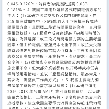
0.045-0.226％、消費者物價指數提高 0.037-
0.181％。 4. 我國工業用戶選擇各式時間電價方案的
主因： (1) 本研究透過訪談以及問卷調查發現，在
219 份有效問卷中，86％能源大用戶選擇三段式時
間電價方案，且選擇二段式時間電價的業者，其用電
量相對較低。 (2) 超過六成廠商認為「尖離峰時段的
價差」為其選擇二或三段式時間電價方案的主要考量
因素，但由於電價占營運成本比重不高，故拉大尖離
峰時段價差對於廠商節電誘因仍有限。主要考量因素
應為公司高層支持度、產業特性、產品需求、員工配
合度等。 (3) 雖然廠商參與台電需量反應負載管理措
施比重不高，但大部分業者都有 執行移轉或抑低尖
峰時段用電措施，並以「產程調整措施」最為常見，
其次為「調整員工作業方式」。 5. 我國主要電力消
費產業尖離峰電力需求模型建置： (1) 本研究運用
2016-2018 年台電 AMI 行業別時負載資料，以尖離
峰電力價格比、工業生產指數、溫度與是否為夏月的
虛擬變數，建立我國主要電力消費產業尖離峰電力需
求模型。 (2) 拉大尖離峰電價差距將有助於移轉我國