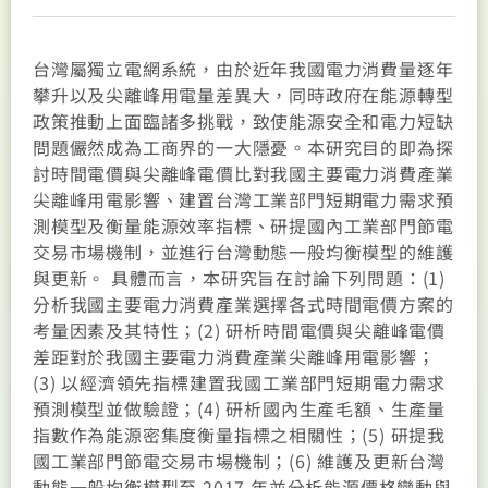
台灣屬獨立電網系統，由於近年我國電力消費量逐年
攀升以及尖離峰用電量差異大，同時政府在能源轉型
政策推動上面臨諸多挑戰，致使能源安全和電力短缺
問題儼然成為工商界的一大隱憂。本研究目的即為探
討時間電價與尖離峰電價比對我國主要電力消費產業
尖離峰用電影響、建置台灣工業部門短期電力需求預
測模型及衡量能源效率指標、研提國內工業部門節電
交易市場機制，並進行台灣動態一般均衡模型的維護
與更新。 具體而言，本研究旨在討論下列問題：(1)
分析我國主要電力消費產業選擇各式時間電價方案的
考量因素及其特性；(2) 研析時間電價與尖離峰電價
差距對於我國主要電力消費產業尖離峰用電影響；
(3) 以經濟領先指標建置我國工業部門短期電力需求
預測模型並做驗證；(4) 研析國內生產毛額、生產量
指數作為能源密集度衡量指標之相關性；(5) 研提我
國工業部門節電交易市場機制；(6) 維護及更新台灣
動態一般均衡模型至 2017 年並分析能源價格變動與