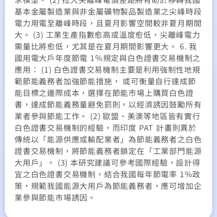
基本金屬製造業與非金屬礦物製品製造業之尖峰時段
電力用電至離峰時段，且夏月影響空間較非夏月期間
大。 (3) 工業生產指數愈高或溫度愈低，尖離峰電力
需量比將愈低，尤其是在夏月期間影響更大。 6. 我
國用電大戶年度節電 1％規定與白色證書交易機制之
應用： (1) 白色證書交易機制主要是利用強制性地規
範節能義務者加強節能措施， 或可衡量自行達成節
能目標之邊際成本，選擇在節能市場上購買白色證
書，達成節能義務量避免罰則，以經濟誘因鼓勵所有
業者參與節能工作。 (2) 歐盟、美澳等地區皆有實行
白色證書交易機制的經驗，而印度 PAT 計畫則異於
傳統以「能源供應或輸配業者」為節能義務者之白色
證書交易機制，將節能義務者鎖定在「工業部門能源
大用戶」。 (3) 本研究建議可參考國際經驗，設計得
宜之白色證書交易機制，結合我國每年節電率 1％政
策，規範我國能源大用戶為節能義務者，應可增加企
業參與節能市場誘因。