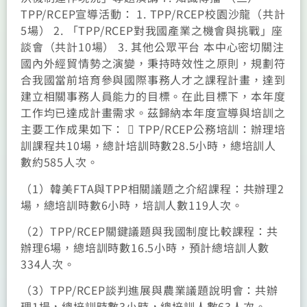
TPP/RCEP宣導活動： 1. TPP/RCEP校園沙龍（共計
5場） 2. 「TPP/RCEP對我國產業之機會與挑戰」座
談會（共計10場） 3. 其他公眾平台 本中心密切關注
國內外經貿情勢之演變，秉持時效性之原則，規劃符
合我國當前培育參與國際事務人才之課程計畫，達到
建立相關事務人員能力的目標。在此目標下，本年度
工作均已達成計畫需求。茲歸納本年度宣導與培訓之
主要工作成果如下：  TPP/RCEP公務培訓：辦理培
訓課程共10場，總計培訓時數28.5小時，總培訓人
數約585人次。
（1）韓美FTA與TPP相關議題之介紹課程：共辦理2
場，總培訓時數6小時，培訓人數119人次。
（2）TPP/RCEP關鍵議題與我國制度比較課程：共
辦理6場，總培訓時數16.5小時，預計總培訓人數
334人次。
（3）TPP/RCEP談判進展與農業議題說明會：共辦
理1場，總培訓時數3小時，總培訓人數63人次。