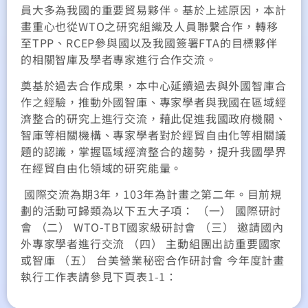
員大多為我國的重要貿易夥伴。基於上述原因，本計
畫重心也從WTO之研究組織及人員聯繫合作，轉移
至TPP、RCEP參與國以及我國簽署FTA的目標夥伴
的相關智庫及學者專家進行合作交流。
奠基於過去合作成果，本中心延續過去與外國智庫合
作之經驗，推動外國智庫、專家學者與我國在區域經
濟整合的研究上進行交流，藉此促進我國政府機關、
智庫等相關機構、專家學者對於經貿自由化等相關議
題的認識，掌握區域經濟整合的趨勢，提升我國學界
在經貿自由化領域的研究能量。
國際交流為期3年，103年為計畫之第二年。目前規
劃的活動可歸類為以下五大子項： （一） 國際研討
會 （二） WTO-TBT國家級研討會 （三） 邀請國內
外專家學者進行交流 （四） 主動組團出訪重要國家
或智庫 （五） 台美營業秘密合作研討會 今年度計畫
執行工作表請參見下頁表1-1：