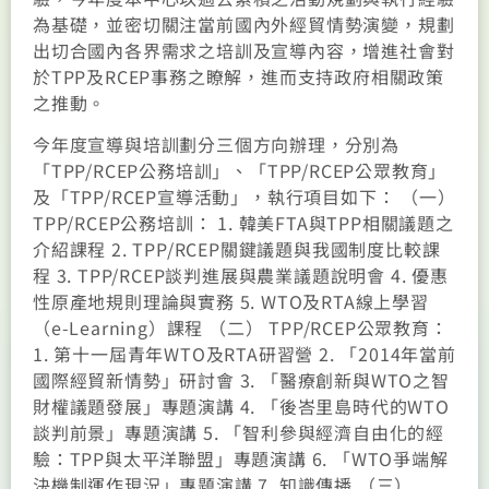
為基礎，並密切關注當前國內外經貿情勢演變，規劃
出切合國內各界需求之培訓及宣導內容，增進社會對
於TPP及RCEP事務之瞭解，進而支持政府相關政策
之推動。
今年度宣導與培訓劃分三個方向辦理，分別為
「TPP/RCEP公務培訓」、「TPP/RCEP公眾教育」
及「TPP/RCEP宣導活動」，執行項目如下： （一）
TPP/RCEP公務培訓： 1. 韓美FTA與TPP相關議題之
介紹課程 2. TPP/RCEP關鍵議題與我國制度比較課
程 3. TPP/RCEP談判進展與農業議題說明會 4. 優惠
性原產地規則理論與實務 5. WTO及RTA線上學習
（e-Learning）課程 （二） TPP/RCEP公眾教育：
1. 第十一屆青年WTO及RTA研習營 2. 「2014年當前
國際經貿新情勢」研討會 3. 「醫療創新與WTO之智
財權議題發展」專題演講 4. 「後峇里島時代的WTO
談判前景」專題演講 5. 「智利參與經濟自由化的經
驗：TPP與太平洋聯盟」專題演講 6. 「WTO爭端解
決機制運作現況」專題演講 7. 知識傳播 （三）