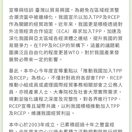
宣導與培訓 臺灣以貿易興國，為避免在區域經濟整
合潮流當中被邊緣化，我國宣示以加入TPP及RCEP
作為關鍵的經貿政策。近年來，我國更是積極透過對
外洽簽經濟合作協定（ECA）尋求加入TPP，加速及
深化我國與亞太區域各經濟體之連結，提升我國的貿
易競爭力。在TPP及RCEP的架構下，涵蓋的議題範
圍廣泛且自由化的程度更甚WTO，對於我國產業發
展勢必帶來一定的影響。
基此，本中心今年度宣導重點以「推動我國加入TPP
及RCEP」為核心，不僅針對政府各部會TPP、RCEP
推動小組成員或處理國際經貿事務相關部會之公務人
員，亦視產業人士、大專院校及社會大眾實際需求，
規劃並強化議程之深度及完整性，對各界進行TPP、
RCEP宣導且凝聚共識，以利我國積極推動加入TPP
及RCEP，維護我國經貿利益。
本中心於2003年成立，已累積超過十年之豐富經
驗，今年度本中心以過去累積之活動規劃與執行經驗