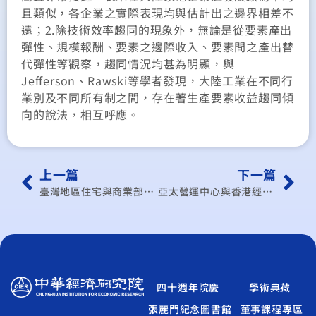
且類似，各企業之實際表現均與估計出之邊界相差不
遠；2.除技術效率趨同的現象外，無論是從要素產出
彈性、規模報酬、要素之邊際收入、要素間之產出替
代彈性等觀察，趨同情況均甚為明顯，與
Jefferson、Rawski等學者發現，大陸工業在不同行
業別及不同所有制之間，存在著生產要素收益趨同傾
向的說法，相互呼應。
上一篇
下一篇
臺灣地區住宅與商業部門能源消費調查與研究
亞太營運中心與香港經驗研討會
四十週年院慶
學術典藏
張麗門紀念圖書館
董事課程專區