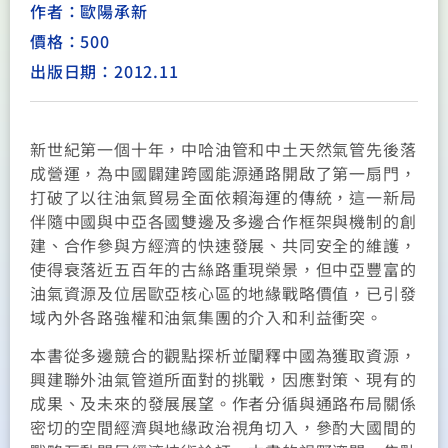
作者：歐陽承新
價格：500
出版日期：2012.11
新世紀第一個十年，中哈油管和中土天然氣管先後落
成營運，為中國闢建跨國能源通路開啟了第一扇門，
打破了以往油氣貿易全面依賴海運的傳統，這一新局
伴隨中國與中亞各國雙邊及多邊合作框架與機制的創
建、合作參與方經濟的快速發展、共同安全的維護，
使得衰落近五百年的古絲路重現榮景，但中亞豐富的
油氣資源及位居歐亞核心區的地緣戰略價值，已引發
域內外各路強權和油氣集團的介入和利益衝突。
本書從多邊競合的觀點探析並闡釋中國為獲取資源，
興建聯外油氣管道所面對的挑戰，因應對策、現有的
成果、及未來的發展展望。作者分循與通路布局關係
密切的空間經濟與地緣政治視角切入，參酌大國間的