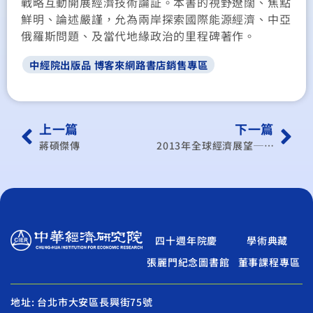
戰略互動開展經濟技術論証。本書的視野遼闊、焦點
鮮明、論述嚴謹，允為兩岸探索國際能源經濟、中亞
俄羅斯問題、及當代地緣政治的里程碑著作。
中經院出版品 博客來網路書店銷售專區
上一篇
下一篇
蔣碩傑傳
2013年全球經濟展望──大債時代下全球經濟何去何從？
四十週年院慶
學術典藏
張麗門紀念圖書館
董事課程專區
地址: 台北市大安區長興街75號