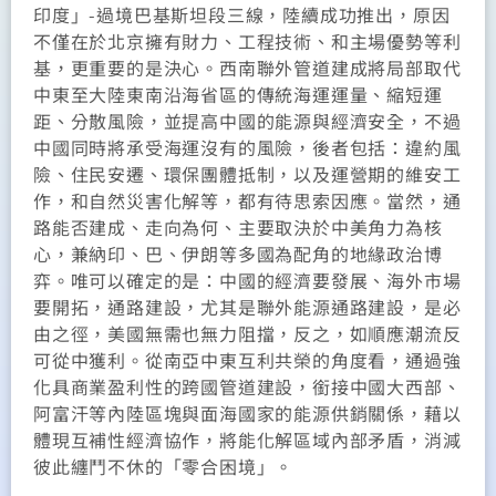
印度」-過境巴基斯坦段三線，陸續成功推出，原因
不僅在於北京擁有財力、工程技術、和主場優勢等利
基，更重要的是決心。西南聯外管道建成將局部取代
中東至大陸東南沿海省區的傳統海運運量、縮短運
距、分散風險，並提高中國的能源與經濟安全，不過
中國同時將承受海運沒有的風險，後者包括：違約風
險、住民安遷、環保團體抵制，以及運營期的維安工
作，和自然災害化解等，都有待思索因應。當然，通
路能否建成、走向為何、主要取決於中美角力為核
心，兼納印、巴、伊朗等多國為配角的地緣政治博
弈。唯可以確定的是：中國的經濟要發展、海外市場
要開拓，通路建設，尤其是聯外能源通路建設，是必
由之徑，美國無需也無力阻擋，反之，如順應潮流反
可從中獲利。從南亞中東互利共榮的角度看，通過強
化具商業盈利性的跨國管道建設，銜接中國大西部、
阿富汗等內陸區塊與面海國家的能源供銷關係，藉以
體現互補性經濟協作，將能化解區域內部矛盾，消減
彼此纏鬥不休的「零合困境」。