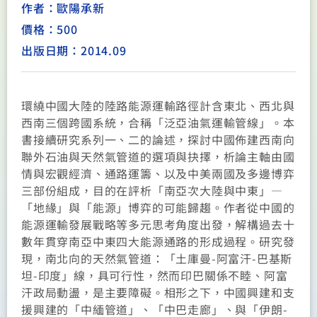
作者：歐陽承新
價格：500
出版日期：2014.09
環繞中國大陸的陸路能源運輸路徑計含東北、西北與
西南三個跨國系統，合稱「泛亞油氣運輸管線」。本
書接續研究系列一、二的論述，探討中國佈建西南向
聯外石油與天然氣管道的選項與抉擇，析論主軸由國
情與宏觀經濟、通路運籌、以及中美兩國及多邊博弈
三部份組成，目的在評析「南亞次大陸與中東」—
「地緣」與「能源」博弈的可能歸趨。作者從中國的
能源運輸發展戰略等多元思考角度出發，解構過去十
數年貫穿南亞中東四大能源通路的形成過程。研究發
現，南北向的天然氣管道：「土庫曼-阿富汗-巴基斯
坦-印度」線，具可行性，然而印巴關係不睦、阿富
汗政局動盪，是主要障礙。相形之下，中國興建和支
援興建的「中緬管道」、「中巴走廊」、與「伊朗-