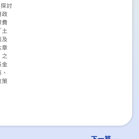
，探討
用政
課費
「土
面及
六章
」之
基金
英、
政策
下一篇