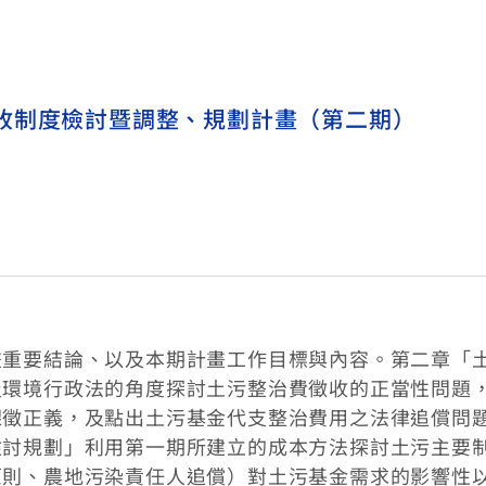
收制度檢討暨調整、規劃計畫（第二期）
畫重要結論、以及本期計畫工作目標與內容。第二章「
及環境行政法的角度探討土污整治費徵收的正當性問題
課徵正義，及點出土污基金代支整治費用之法律追償問
檢討規劃」利用第一期所建立的成本方法探討土污主要
原則、農地污染責任人追償）對土污基金需求的影響性