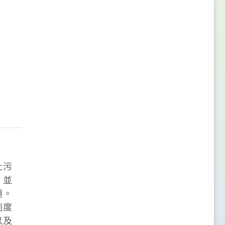
土污
，並
題。
制度
以及