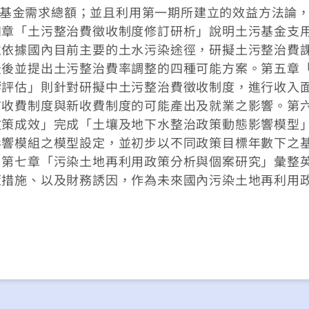
土污基金需求總額；並且利用第一期所建立的效益方法論
四章「土污整治費徵收制度修訂研析」說明土污基金支
並依據國內目前主要的土水污染途徑，研擬土污整治費
最後並提出土污整治費率調整的四種可能方案。第五章
響評估」則針對研擬中土污整治費徵收制度，進行收入
前收費制度與新收費制度的可能產出及就業之影響。第
政策成效」完成「土壤及地下水整治政策動態影響模型
影響模組之模型設定，並初步以不同政策目標年數下之
。第七章「污染土地再利用政策分析與個案研究」彙整
策措施、以及財務誘因，作為未來國內污染土地再利用