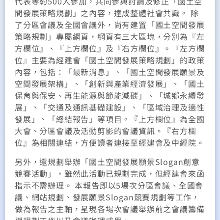
代表等約500人參加，共同參與討論及修正「國土空
間發展策略規劃」之內容，達成整體社會共識。 除
了分區會議及全國會議外，尚有建置「國土空間發展
策略規劃」專屬網頁，網頁有三大區塊，分別為『左
方欄位』、『上方欄位』及『右方欄位』。『左方欄
位』主要為經建會「國土空間發展策略規劃」的政策
內容，包括：「最新消息」、「國土空間發展願景及
空間發展架構」、「創新與產業經濟發展」、「國土
保育與保安、再生能源與節能減碳」、「城鄉永續發
展」、「交通及通訊基礎建設」、「區域治理及適性
發展」、「總結報告」等項目。『上方欄位』為全國
大會、分區會議及活動剪影的會議資訊。『右方欄
位』為相關連結，方便讀者連接至經建會及中經院。
另外，還規劃舉辦「國土空間發展願景Slogan創意
競賽活動」，雖然此活動已規劃完成，但經建會來函
指示不需辦理。 本報告即以5場次分區會議、全國會
議、網站規劃、發展願景Slogan競賽規劃等工作，
做為報告之主軸，呈現各場次會議舉辦前之會議籌備