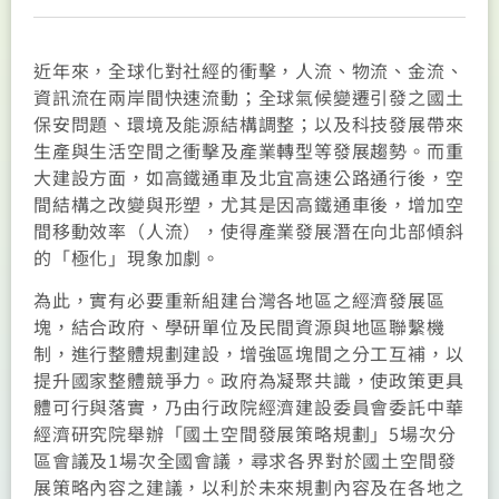
近年來，全球化對社經的衝擊，人流、物流、金流、
資訊流在兩岸間快速流動；全球氣候變遷引發之國土
保安問題、環境及能源結構調整；以及科技發展帶來
生產與生活空間之衝擊及產業轉型等發展趨勢。而重
大建設方面，如高鐵通車及北宜高速公路通行後，空
間結構之改變與形塑，尤其是因高鐵通車後，增加空
間移動效率（人流），使得產業發展潛在向北部傾斜
的「極化」現象加劇。
為此，實有必要重新組建台灣各地區之經濟發展區
塊，結合政府、學研單位及民間資源與地區聯繫機
制，進行整體規劃建設，增強區塊間之分工互補，以
提升國家整體競爭力。政府為凝聚共識，使政策更具
體可行與落實，乃由行政院經濟建設委員會委託中華
經濟研究院舉辦「國土空間發展策略規劃」5場次分
區會議及1場次全國會議，尋求各界對於國土空間發
展策略內容之建議，以利於未來規劃內容及在各地之