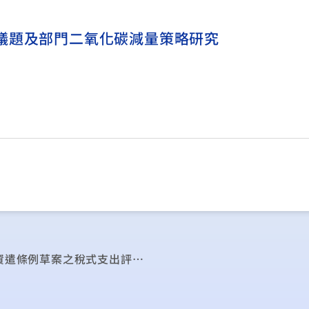
議題及部門二氧化碳減量策略研究
100年度「經濟部所屬事業機構人員退休撫卹及資遣條例草案之稅式支出評估」委辦計畫研究成果報告