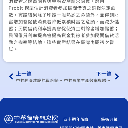
消費者之儲蓄函數與金融資產需求函數，選用
Probit 模型估計消費者參加民間借貸之選擇決定函
數，實證結果除了印證一般熟悉之命題外，並得到財
富增加會促使消費者降低累積財富之意願，而減少儲
蓄；民間借貸利率提高會促使資金剩餘者增加儲蓄；
民間借貸利率提高會提高資金剩餘者參加民間借貸活
動之機率等結論，這些實證結果在臺灣尚屬初次嘗
試。
上一篇
下一篇
中共經濟建設的戰略與佈局
中共農業生產效率與誘因之研討：實例說明
四十週年院慶
學術典藏
張麗門紀念圖書館
董事課程專區