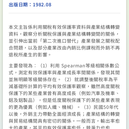
出版日期：1982.08
本文主旨係利用關稅有效保護率資料與產業結構轉變
資料，觀察分析關稅保護與產業結構轉變間的關係，
並引伸出當前「第二次進口替代」產業發展之關稅配
合問題，以及部分產業改由內銷比例課稅而外銷不再
退稅所產生的影響。
主要發現為︰（1）利用 Spearman等級相關係數公
式，測定有效保護率與產業成長率間關係，發現其間
並無明顯等級關係存在。（2）就調整後關稅率為平
減基礎所計算的平均有效保護率觀察，雖然高度關稅
保護下的某些產業曾有高度成長（例如汽車及機車、
鋁及鋁製品），但是低度關稅保護下的某些產業表現
的更為優異（例如人纖、機械）。（3）民國50年代
以後，外銷主力帶動全面經濟成長；產業結構的轉變
與貿易結構間具有密切的關係。一般而言，輸出率愈
大的產業，其平均有效保護率愈低，競爭力也愈