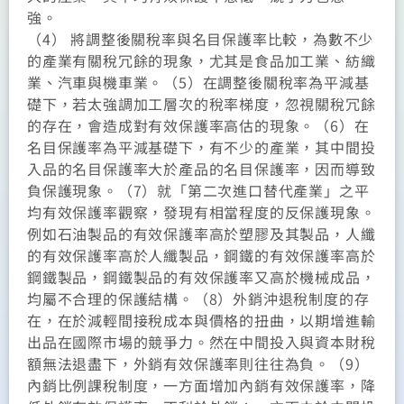
強。
（4） 將調整後關稅率與名目保護率比較，為數不少
的產業有關稅冗餘的現象，尤其是食品加工業、紡織
業、汽車與機車業。（5）在調整後關稅率為平減基
礎下，若太強調加工層次的稅率梯度，忽視關稅冗餘
的存在，會造成對有效保護率高估的現象。（6）在
名目保護率為平減基礎下，有不少的產業，其中間投
入品的名目保護率大於產品的名目保護率，因而導致
負保護現象。（7）就「第二次進口替代產業」之平
均有效保護率觀察，發現有相當程度的反保護現象。
例如石油製品的有效保護率高於塑膠及其製品，人纖
的有效保護率高於人纖製品，鋼鐵的有效保護率高於
鋼鐵製品，鋼鐵製品的有效保護率又高於機械成品，
均屬不合理的保護結構。（8）外銷沖退稅制度的存
在，在於減輕間接稅成本與價格的扭曲，以期增進輸
出品在國際市場的競爭力。然在中間投入與資本財稅
額無法退盡下，外銷有效保護率則往往為負。（9）
內銷比例課稅制度，一方面增加內銷有效保護率，降