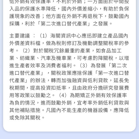
低外銷有效保護率，不利於外銷；一方面由於中間投
入品的保護水準降低，國內外價差縮小，有助於負保
護現象的改善；他方面在外銷不再退稅下，鼓勵國內
採購，利於「第二次進口替代產業」之發展。
主要建議 ︰（1）海關資訊中心應迅即建立產品國內
外價差資料檔，做為稅則修訂及機動調整關稅率的參
考。（2）對於關稅冗餘嚴重的產業，如食品加工
業、紡織業、汽車及機車業，可考慮酌降關稅，以增
進生產者效率及消費者福利。（3）為發展「第二次
進口替代產業」，關稅政策應捨保護「第一次進口替
代產業」的辦法，轉而加強融資與低利貸款，延長免
稅期間，提高投資扣抵率，且由政府分擔研究發展費
用等政策以鼓勵之。（4）為期矯正外銷有效保護率
為負的情況，進而鼓勵外銷，宜考率外銷低利貸款與
其他補貼措施。凡國內不能生產的機器設備，應降低
或免除其關稅。