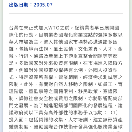
出版日期：2005.07
台灣在未正式加入WTO之前，配銷業者早已展開國
際化的行動，目前業者國際化商業據點的選擇多數以
華人市場為主，進入其他國家市場勢必遭遇諸多困
難，包括境內法規、風土民情、文化差異、人才、金
融、行銷、通路及產業上下游垂直整合問題等等都
是。多數國家對外來投資有限制，在市場進入障礙方
面，例如對外國股東股權持有比例、外國人投資型
式、特定資產所有權、營業範圍、經濟需求測試等之
限制。此外，有關對自然人移動之限制，如員工、管
理階層、董監事等之國籍限制、移民政策、簽證限
制、課徵社會安全稅或費用之限制，亦將影響配銷部
門之發展。為了增進配銷部門國際化的發展進程，建
議政府就以下具有高外部性的事務予以協助：（1）
投入面：包括資訊的收集、人才培訓、建立無形資產
鑑價制度、鼓勵國際合作技術研發與強化服務業全球