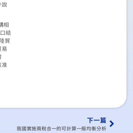
少說
構相
出口結
陸貿
貿易
灣
核准
下一篇
我國實施兩稅合一的可計算一般均衡分析