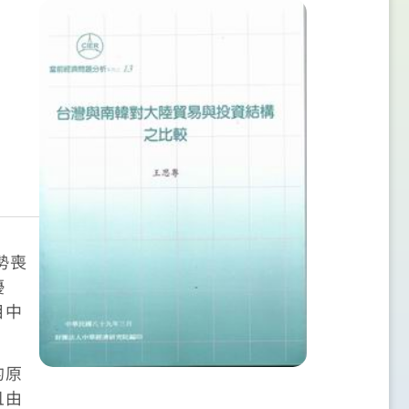
勢喪
優
目中
的原
且由