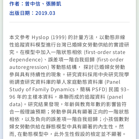
作者：曾中信、張勝凱
出版日期：2019.03
本文參考 Hyslop (1999) 的計量方法，以動態非線
性追蹤資料模型進行台灣已婚婦女勞動供給的實證研
究。在模型中加入一階狀態相依 (first-order state
dependence)、誤差項一階自我迴歸 (first-order
autoregression) 等動態結構， 探討已婚婦女勞動
參與具有持續性的現象。研究資料採用中央研究院學
術調查研究資料庫的華人家庭動態資料庫 (Panel
Study of Family Dynamics，簡稱 PSFD) 民國 93–
96 年的主樣本資料，串聯而成的追蹤資料 (panel
data)。研究結果發現，年齡與教育年數的影響皆符
合一般理論預期；勞動參與具有顯著正向的一階狀態
相依，以及負向的誤差項一階自我迴歸；小孩個數對
婦女勞動供給在靜態模型中具有顯著的內生性。然
而, 在動態模型中，此外生性假設的檢定並不顯著。