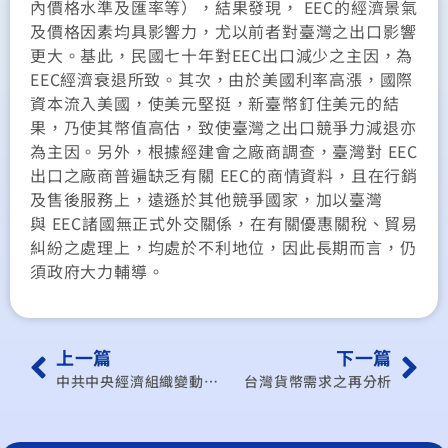
內價格水準及匯率等），結果發現， EEC的經濟景氣
及價格因素均具影響力，尤以前者對臺灣之出口影響
更大。基此，民國七十年對EEC出口減少之主因，為
EEC經濟衰退所致。其次，由於美國利率高漲，國際
資本流入美國，使美元堅挺，新臺幣釘住美元的結
果，乃使其幣值高估，致使臺灣之出口競爭力減退亦
為主因。另外，根據經建會之廠商調查，臺灣對 EEC
出口之廠商普遍缺乏有關 EEC的商情資料，且在行銷
及售後服務上，遠遜於其他競爭國家，加以臺灣
與 EEC諸國無正式外交關係，在有關優惠關稅、貿易
糾紛之處理上，均處於不利地位，因此長期而言，仍
須政府大力輔導。
上一篇
下一篇
中共中央經濟組織變動及運作之分析
台灣貨幣需求之再分析