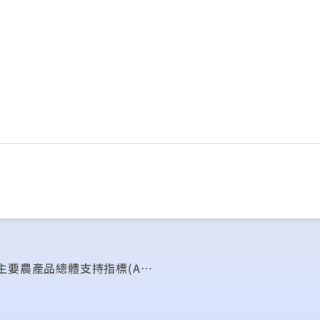
農業政策改革與國際農產貿易新規範──兼我國主要農產品總體支持指標(AMS)之衡量