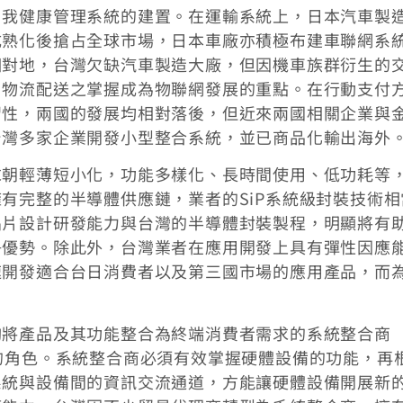
自我健康管理系統的建置。在運輸系統上，日本汽車製
成熟化後搶占全球市場，日本車廠亦積極布建車聯網系
相對地，台灣欠缺汽車製造大廠，但因機車族群衍生的
、物流配送之掌握成為物聯網發展的重點。在行動支付
習性，兩國的發展均相對落後，但近來兩國相關企業與
台灣多家企業開發小型整合系統，並已商品化輸出海外
求朝輕薄短小化，功能多樣化、長時間使用、低功耗等
有完整的半導體供應鏈，業者的SiP系統級封裝技術相
晶片設計研發能力與台灣的半導體封裝製程，明顯將有
爭優勢。除此外，台灣業者在應用開發上具有彈性因應
速開發適合台日消費者以及第三國市場的應用產品，而
夠將產品及其功能整合為終端消費者需求的系統整合商
）將扮演重要的角色。系統整合商必須有效掌握硬體設備的功能，再
系統與設備間的資訊交流通道，方能讓硬體設備開展新