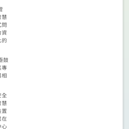
管
智慧
式問
力資
化的
極鼓
其專
展相
安全
智慧
裝置
異在
中心