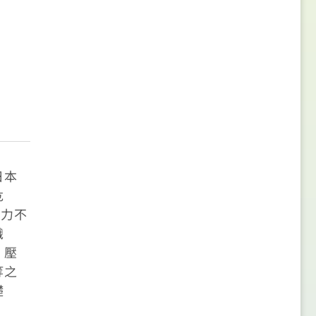
日本
危
動力不
識
、壓
等之
礎