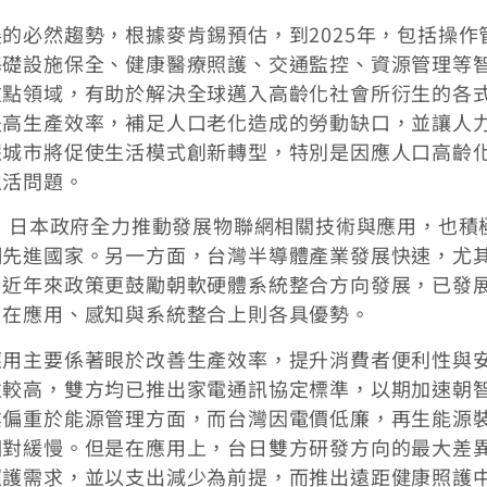
的必然趨勢，根據麥肯錫預估，到2025年，包括操作
基礎設施保全、健康醫療照護、交通監控、資源管理等
重點領域，有助於解決全球邁入高齡化社會所衍生的各
提高生產效率，補足人口老化造成的勞動缺口，並讓人
慧城市將促使生活模式創新轉型，特別是因應人口高齡
生活問題。
運，日本政府全力推動發展物聯網相關技術與應用，也積
網先進國家。另一方面，台灣半導體產業發展快速，尤
，近年來政策更鼓勵朝軟硬體系統整合方向發展，已發
，在應用、感知與系統整合上則各具優勢。
應用主要係著眼於改善生產效率，提升消費者便利性與
性較高，雙方均已推出家電通訊協定標準，以期加速朝
業偏重於能源管理方面，而台灣因電價低廉，再生能源
相對緩慢。但是在應用上，台日雙方研發方向的最大差
照護需求，並以支出減少為前提，而推出遠距健康照護