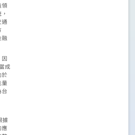
造領
統，
交通
方
金融
。
，因
當成
助於
能量
為台
根據
的應