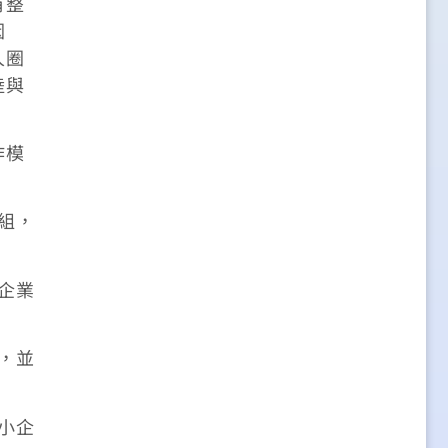
有整
因
人圈
陸與
作模
組，
企業
，並
小企