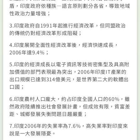
盾，印度政府依種族—語言原則劃分各省，導致地域
性政治力量增強；
3.印度政府自1991年起進行經濟改革，但同盟政治
的傳統仍對經濟改革形成阻礙；
4.印度展開全面性經濟改革後，經濟快速成長，
2006年達9.4%；
5.印度的經濟成長以電子資訊等技術密集型及具高附
加價值的部門表現最為突出，2006年印度IT產業的
出口規模已達到314億美元，是世界第二大的軟體出
口國；
6.印度農村人口龐大，約占印度全國人口的60%，雖
然政府陸續推出社會發展計畫，但成效有限，貧富差
距、城鄉發展失衡問題日趨嚴重；
7.印度2006年的失業率為7.6%，高失業率對印度來
說是一大發展隱憂。