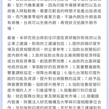
劃。至於汽機車產業，因為印度市場競爭激烈以及台
商進入時點較晚，需要花較長的時間才能看出投資成
效。而汽機車零組件產業方面，不論內銷及外銷皆具
有商機，台商可以先做內銷，再視狀況拓展外銷市
場。
最後，本研究就台商前往印度投資研擬針對政府以及
企業之建議。對政府之建議包括：1.提供詳細印度市
場及投資相關資訊，供企業參考；2.協助台商開拓印
度內銷市場；3.政府協助台灣自主廠商開發經濟特區
或台商投資專區，創造群聚效應；4.由政府出面與當
地政府協商，爭取較好的投資條件；5.簽署雙邊避免
雙重課稅協定，保障台商權益；6.強化台灣駐印度外
館的功能及資源，提升對台商服務的品質；7.給予品
牌廠實質獎勵，協助提升競爭力；8.協助培養經營印
度市場的人才，引進留學生；9.鼓勵銀行到印度設
點，就近服務台灣企業及開拓當地市場；10.鼓勵國
內智庫、財團法人研究機構及大學與印度相關單位合
作，並加強對印度的研究等。至於對企業之建議則包