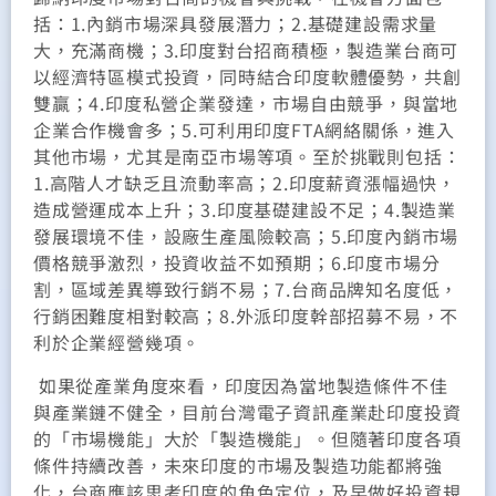
括：1.內銷市場深具發展潛力；2.基礎建設需求量
大，充滿商機；3.印度對台招商積極，製造業台商可
以經濟特區模式投資，同時結合印度軟體優勢，共創
雙贏；4.印度私營企業發達，市場自由競爭，與當地
企業合作機會多；5.可利用印度FTA網絡關係，進入
其他市場，尤其是南亞市場等項。至於挑戰則包括：
1.高階人才缺乏且流動率高；2.印度薪資漲幅過快，
造成營運成本上升；3.印度基礎建設不足；4.製造業
發展環境不佳，設廠生產風險較高；5.印度內銷市場
價格競爭激烈，投資收益不如預期；6.印度市場分
割，區域差異導致行銷不易；7.台商品牌知名度低，
行銷困難度相對較高；8.外派印度幹部招募不易，不
利於企業經營幾項。
如果從產業角度來看，印度因為當地製造條件不佳
與產業鏈不健全，目前台灣電子資訊產業赴印度投資
的「市場機能」大於「製造機能」。但隨著印度各項
條件持續改善，未來印度的市場及製造功能都將強
化，台商應該思考印度的角色定位，及早做好投資規