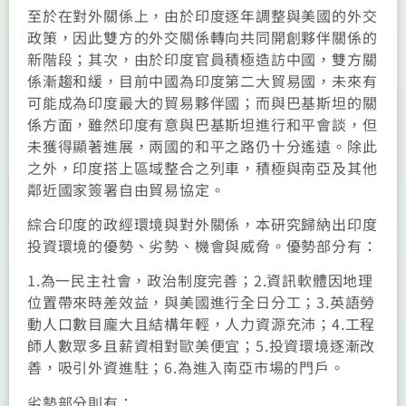
至於在對外關係上，由於印度逐年調整與美國的外交
政策，因此雙方的外交關係轉向共同開創夥伴關係的
新階段；其次，由於印度官員積極造訪中國，雙方關
係漸趨和緩，目前中國為印度第二大貿易國，未來有
可能成為印度最大的貿易夥伴國；而與巴基斯坦的關
係方面，雖然印度有意與巴基斯坦進行和平會談，但
未獲得顯著進展，兩國的和平之路仍十分遙遠。除此
之外，印度搭上區域整合之列車，積極與南亞及其他
鄰近國家簽署自由貿易協定。
綜合印度的政經環境與對外關係，本研究歸納出印度
投資環境的優勢、劣勢、機會與威脅。優勢部分有：
1.為一民主社會，政治制度完善；2.資訊軟體因地理
位置帶來時差效益，與美國進行全日分工；3.英語勞
動人口數目龐大且結構年輕，人力資源充沛；4.工程
師人數眾多且薪資相對歐美便宜；5.投資環境逐漸改
善，吸引外資進駐；6.為進入南亞市場的門戶。
劣勢部分則有：