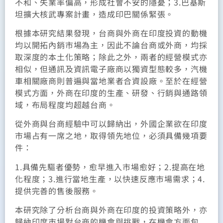
不和、失業率偏高，形成社會不安的隱憂；3.巴基斯
坦擴大核武專案計畫，造成印巴關係緊張。
根據本研究結果發現，台商與外商在印度投資的動機
均以開拓內銷市場為主，因此不論台商或外商，均採
取深度的本土化策略；除此之外，兩者的經營模式亦
相似，但通訊及資訊電子廠商以獨資型態較多，汽機
車相關廠商則普遍與當地業者合資設廠。至於在經營
模式方面，外商在印度的生產、研發、行銷與通路領
域，布局程度均超越台商。
從外商與台商經驗中可以歸納出，外國企業欲在印度
市場占有一席之地，取得領先地位，必須具備幾項要
件：
1.具備先驅者優勢，愈早進入市場愈好；2.提高在地
化程度；3.進行當地生產，以快速反應市場需求；4.
提供完善的售後服務。
本研究除了分析台商與外商在印度的投資策略外，亦
歸納印度市場對台商的機會與挑戰，在機會方面包