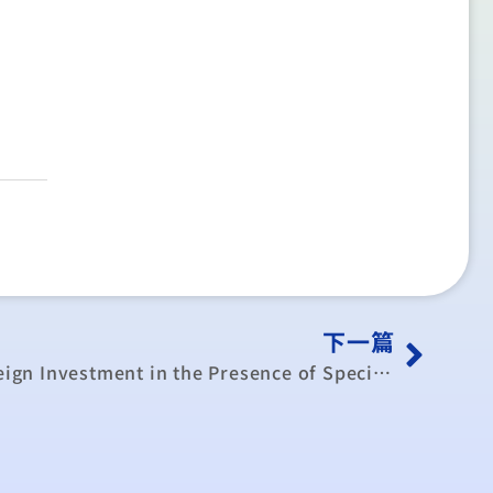
下一篇
The Welfare Impact of Foreign Investment in the Presence of Specific Factors and Non-traded Goods , reprinted from Review of World Economics, No.123, Journal of the Kiel Institute of World Economics, 1987, pp.496-508.