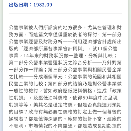
出版日期：1982.09
公營事業被人們所詬病的地方很多，尤其在管理和財
務方面，而這篇文章僅偏重於後者的探討。第一部分
公營事業經營及財務分析──利用經濟部會計處所出
版的「經濟部所屬各事業會計資料」，就11個公營
事業，14年來的財務狀況做一整理、分析與比較；
第二部分公營事業營運狀況之綜合分析──乃針對第
一部分作一評論；第三部分公營事業與相關民營企業
之比較──分成兩個單元︰公營事業的範圍和其相關
民營企業的比較；第四部分的結論乃是對公營事業做
一般性的檢討。譬如政府壓低肥料價格，造成「政策
性虧損」，及壓低油料價格，使得69年度中油呈現
虧損等等，美其名是穩定物價，但是否真能達到預期
的目標？政府有無必要在價格的訂定上做一個幕後的
操縱者？都是值得深思的。廠房的設計不當，建廠的
不順利，巿場情報的不夠靈通，都是造成長期虧損的