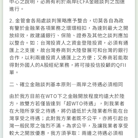
中心之說明，必將有利於兩岸ECFA金融談判之加速
進行。
2. 金管會各局處談判策略應予整合，切莫各自為政
有鑒於金融業各項業務之環環相扣，為達到最大之開
放綜效，故建議銀行、保險、證券及其他之談判應加
以整合。如：台灣投資人之資金登陸投資，必須有通
匯上之支援，故台灣券商到大陸發展可和台灣的銀行
合作，以利兩邊投資人通匯上之方便；又券商若能取
得對外國人的A股經紀業務，將可接投信投顧的QFII
單。
二、確立金融談判基本原則—兩岸之待遇必須相同
由於我方目前在WTO下之金融開放程度均遠大於陸
方，故雙方若僅皆達到「超WTO待遇」，則我業者
在大陸所享受之待遇，將仍遠低於大陸業者所能在台
灣享受之待遇；此對我方業者既不公平，亦將引起台
灣一般民眾之強烈不滿。為求公平，及讓我業者享受
較大之開放優惠，我方須爭取：兩邊之待遇必須相