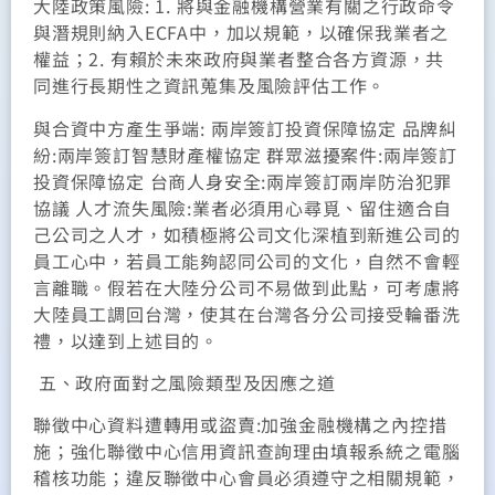
大陸政策風險: 1. 將與金融機構營業有關之行政命令
與潛規則納入ECFA中，加以規範，以確保我業者之
權益；2. 有賴於未來政府與業者整合各方資源，共
同進行長期性之資訊蒐集及風險評估工作。
與合資中方產生爭端: 兩岸簽訂投資保障協定 品牌糾
紛:兩岸簽訂智慧財產權協定 群眾滋擾案件:兩岸簽訂
投資保障協定 台商人身安全:兩岸簽訂兩岸防治犯罪
協議 人才流失風險:業者必須用心尋覓、留住適合自
己公司之人才，如積極將公司文化深植到新進公司的
員工心中，若員工能夠認同公司的文化，自然不會輕
言離職。假若在大陸分公司不易做到此點，可考慮將
大陸員工調回台灣，使其在台灣各分公司接受輪番洗
禮，以達到上述目的。
五、政府面對之風險類型及因應之道
聯徵中心資料遭轉用或盜賣:加強金融機構之內控措
施；強化聯徵中心信用資訊查詢理由填報系統之電腦
稽核功能；違反聯徵中心會員必須遵守之相關規範，