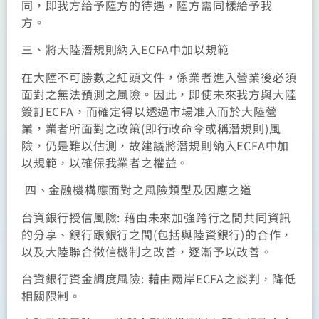
同，即我方給予陸方的待遇，陸方需同樣給予我
方。
三、將大陸潛規則納入ECFA中加以規範
在大陸不可勝數之紅頭文件，係業者進入營業後必須
面對之無法預測之風險。因此，即使未來我方與大陸
簽訂ECFA，而確定得以透過市場准入而於大陸營
業，業者所面對之政策(即行政命令或稱潛規則)風
險，仍是難以估測，故建議將潛規則納入ECFA中加
以規範，以確保我業者之權益。
四、金融機構應面對之風險類型及因應之道
台資銀行授信風險: 藉由未來加強跨行之間共同資訊
的分享、銀行跟銀行之間(包括與陸資銀行)的合作，
以及大陸聯合徵信機制之改善，逐漸予以改善。
台資銀行資金調度風險: 藉由兩岸ECFA之談判，降低
相關限制。