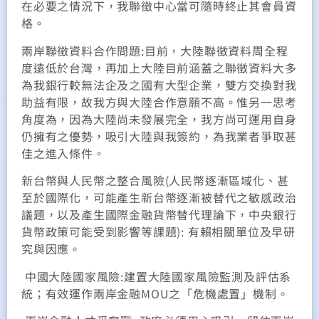
在必要之情況下，我聯徵中心當可隨時終止其會員資
格。
兩岸聯徵資料合作問題:目前，大陸聯徵資料周全程
度遠低於台灣，再加上大陸目前涵蓋之聯徵資料大多
為我銀行較無法企及之國有大型企業，雙方交換對我
助益有限，故我方與大陸合作意願不高。惟另一思考
角度為，因為大陸尚未發展完全，我方尚可運用自身
仍擁有之優勢，吸引大陸與我簽約，為我業者爭取甚
佳之進入條件。
新台幣與人民幣之整合風險(人民幣逐漸區域化、甚
至於國際化，可能產生新台幣逐漸被替代之敏感政治
議題，以及產生國際金融貨幣替代理論下，中央銀行
貨幣政策可能受到影響等課題): 有賴相關單位及早研
究與因應。
中國大陸國家風險:建置大陸國家風險監測及評估系
統；有效運作兩岸金融MOU之「危機處置」機制。