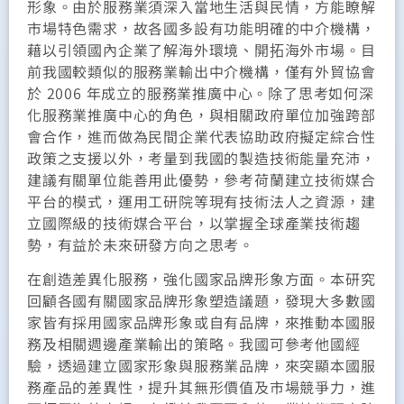
形象。由於服務業須深入當地生活與民情，方能瞭解
市場特色需求，故各國多設有功能明確的中介機構，
藉以引領國內企業了解海外環境、開拓海外市場。目
前我國較類似的服務業輸出中介機構，僅有外貿協會
於 2006 年成立的服務業推廣中心。除了思考如何深
化服務業推廣中心的角色，與相關政府單位加強跨部
會合作，進而做為民間企業代表協助政府擬定綜合性
政策之支援以外，考量到我國的製造技術能量充沛，
建議有關單位能善用此優勢，參考荷蘭建立技術媒合
平台的模式，運用工研院等現有技術法人之資源，建
立國際級的技術媒合平台，以掌握全球產業技術趨
勢，有益於未來研發方向之思考。
在創造差異化服務，強化國家品牌形象方面。本研究
回顧各國有關國家品牌形象塑造議題，發現大多數國
家皆有採用國家品牌形象或自有品牌，來推動本國服
務及相關週邊產業輸出的策略。我國可參考他國經
驗，透過建立國家形象與服務業品牌，來突顯本國服
務產品的差異性，提升其無形價值及市場競爭力，進