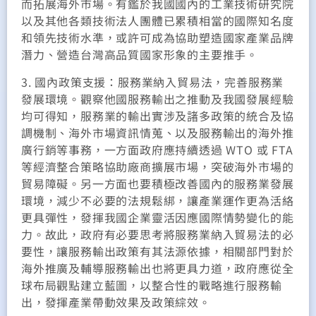
而拓展海外市場。有鑑於我國國內的工業技術研究院
以及其他各類技術法人團體已累積相當的國際知名度
和領先技術水準，或許可成為協助塑造國家產業品牌
潛力、營造台灣高品質國家形象的主要推手。
3. 國內政策支援：服務業納入貿易法，完善服務業
發展環境。觀察他國服務輸出之推動及我國發展經驗
均可得知，服務業的輸出實涉及諸多政策的統合及協
調機制、海外市場資訊情蒐、以及服務輸出的海外推
廣行銷等事務，一方面政府應持續透過 WTO 或 FTA
等經濟整合策略協助廠商擴展市場，突破海外市場的
貿易障礙。另一方面也要積極改善國內的服務業發展
環境，減少不必要的法規鬆綁，讓產業運作更為活絡
更具彈性，發揮我國企業靈活因應國際情勢變化的能
力。故此，政府有必要思考將服務業納入貿易法的必
要性，讓服務輸出政策有其法源依據，相關部門對於
海外推廣及輔導服務輸出也將更具力道，政府應從全
球布局觀點建立藍圖，以整合性的戰略進行服務輸
出，發揮產業帶動效果及政策綜效。