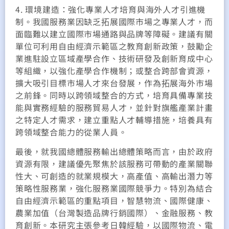
4. 環境建造：強化專業人才培育與海外人才引進機
制。我國服務業因缺乏拓展國際市場之專業人才，而
面臨難以建立國際市場通路與品牌等障礙。建議有關
單位可利用自由經濟示範區之教育創新政策，鼓勵企
業進駐設立區域產學合作、技術研發及創新育成中心
等組織，以強化產學合作機制；或整合跨部會資源，
擴大吸引目標市場人才來台發展，作為拓展海外市場
之前鋒。同時以跨領域整合的方式，培育具備專業技
能與實務經驗的服務貿易人才，並針對旗艦產業計畫
之特定人才需求，建立重點人才輔導措施，培養具有
跨領域整合能力的從業人員。
最後，就我國總體服務輸出總體策略而言，由於政府
資源有限，建議優先聚焦於該服務可帶動的產業關聯
性大、可創造的就業規模大，高產值、高輸出潛力等
策略性服務業，強化服務業國際競爭力。特別為結合
自由經濟示範區的重點項目，智慧物流、國際健康、
農業加值（台灣製造品牌行銷國際）、金融服務、教
育創新。本研究主張參考日韓經驗，以國際物流、電