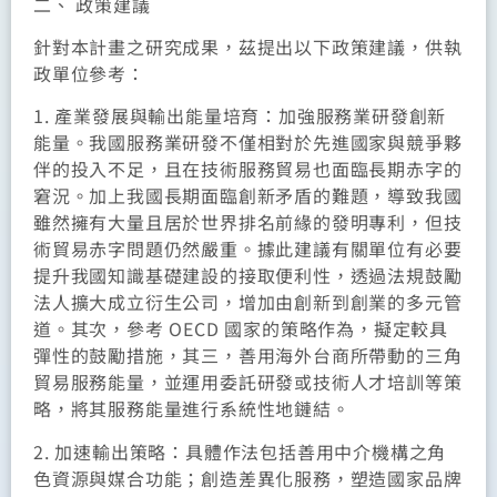
二、 政策建議
針對本計畫之研究成果，茲提出以下政策建議，供執
政單位參考：
1. 產業發展與輸出能量培育：加強服務業研發創新
能量。我國服務業研發不僅相對於先進國家與競爭夥
伴的投入不足，且在技術服務貿易也面臨長期赤字的
窘況。加上我國長期面臨創新矛盾的難題，導致我國
雖然擁有大量且居於世界排名前緣的發明專利，但技
術貿易赤字問題仍然嚴重。據此建議有關單位有必要
提升我國知識基礎建設的接取便利性，透過法規鼓勵
法人擴大成立衍生公司，增加由創新到創業的多元管
道。其次，參考 OECD 國家的策略作為，擬定較具
彈性的鼓勵措施，其三，善用海外台商所帶動的三角
貿易服務能量，並運用委託研發或技術人才培訓等策
略，將其服務能量進行系統性地鏈結。
2. 加速輸出策略：具體作法包括善用中介機構之角
色資源與媒合功能；創造差異化服務，塑造國家品牌